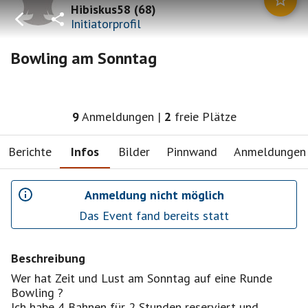
Hibiskus58
(
68
)
Initiatorprofil
Bowling am Sonntag
9
Anmeldungen
|
2
freie Plätze
Berichte
Infos
Bilder
Pinnwand
Anmeldungen
Anmeldung nicht möglich
Das Event fand bereits statt
Beschreibung
Wer hat Zeit und Lust am Sonntag auf eine Runde
Bowling ?
Ich habe 4 Bahnen für 2 Stunden reserviert und