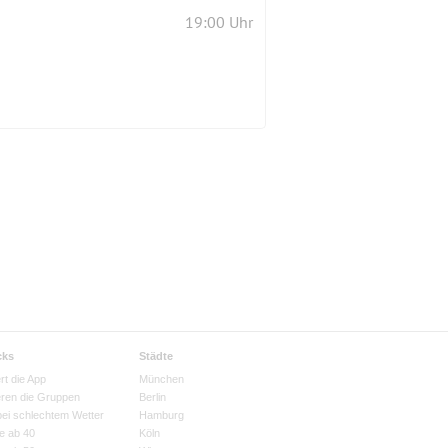
19:00 Uhr
cks
Städte
rt die App
München
eren die Gruppen
Berlin
bei schlechtem Wetter
Hamburg
e ab 40
Köln