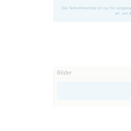
Die Teilnehmerliste ist nur für eingel
an, um d
Bilder