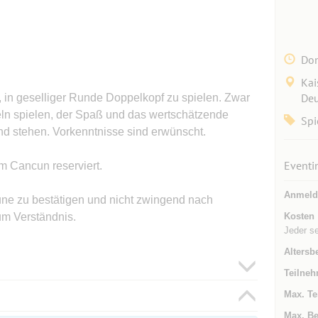
Don
Kai
Deu
, in geselliger Runde Doppelkopf zu spielen. Zwar
eln spielen, der Spaß und das wertschätzende
Spi
nd stehen. Vorkenntnisse sind erwünscht.
Eventi
im Cancun reserviert.
Anmeld
aune zu bestätigen und nicht zwingend nach
um Verständnis.
Kosten
Jeder se
Altersb
Teilneh
Max. Te
Max. Be