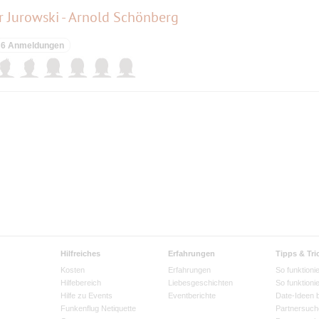
r Jurowski - Arnold Schönberg
6 Anmeldungen
Hilfreiches
Erfahrungen
Tipps & Tri
Kosten
Erfahrungen
So funktionie
Hilfebereich
Liebesgeschichten
So funktioni
Hilfe zu Events
Eventberichte
Date-Ideen 
Funkenflug Netiquette
Partnersuch