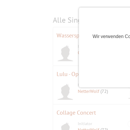
Alle Single-Events am
s
Wasserspass und Pizza
Wir verwenden Co
Initiator
Gremlin58
(68)
Lulu - Oper von Alban Berg
Initiator
NetterWolf
(72)
Collage Concert
Initiator
NetterWolf
(72)