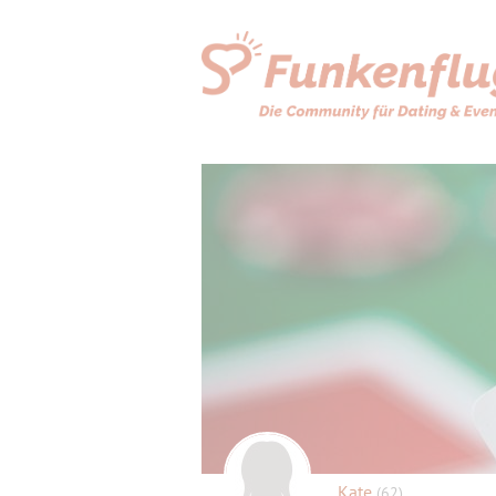
Kate
(62)