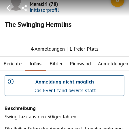
Maratiri
(
78
)
Initiatorprofil
The Swinging Hermlins
4
Anmeldungen
|
1
freier Platz
Berichte
Infos
Bilder
Pinnwand
Anmeldungen
Anmeldung nicht möglich
Das Event fand bereits statt
Beschreibung
Swing Jazz aus den 30iger Jahren.
Die Reihenfolge der Anmeldungen ist unabhängig von