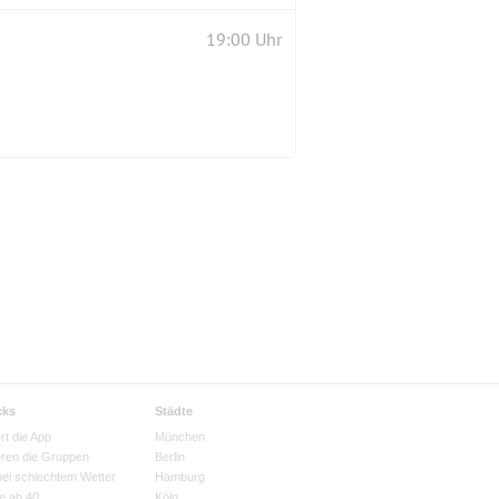
19:00 Uhr
cks
Städte
rt die App
München
eren die Gruppen
Berlin
bei schlechtem Wetter
Hamburg
e ab 40
Köln