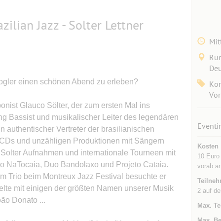
azilian Jazz - Solter Lettner
Mit
Rum
Deu
Vogler einen schönen Abend zu erleben?
Kon
Vor
onist Glauco Sölter, der zum ersten Mal ins
ng Bassist und musikalischer Leiter des legendären
Eventi
 authentischer Vertreter der brasilianischen
 CDs und unzähligen Produktionen mit Sängern
Kosten
 Solter Aufnahmen und internationale Tourneen mit
10 Euro
o NaTocaia, Duo Bandolaxo und Projeto Cataia.
vorab a
nem Trio beim Montreux Jazz Festival besuchte er
Teilneh
elte mit einigen der größten Namen unserer Musik
2 auf de
ão Donato ...
Max. Te
Max. Be