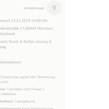
9
Anmeldungen
twoch, 13.11.2024 19:00 Uhr
fordstraße 17, 80469 München,
tschland
zert, Kunst & Kultur, Lesung &
trag
nformationen
 Vorkasse per paypal oder Überweisung
n mich
mer
7 (ein Mann und 6 Frauen )
r Warteliste
ilnehmer
7 (ausgebucht)
gleitpersonen
Keine Begleitpersonen