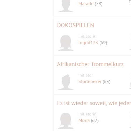
D
Maratiri
(78)
Hier der Link zu meinen Events im Vo
DOKOSPIELEN
Initiatorin
Ingrid123
(69)
Afrikanischer Trommelkurs
Initiator
Störtebeker
(63)
Es ist wieder soweit, wie jed
Initiatorin
Mona
(62)