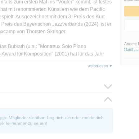
falls zum ersten Mal ins "Vogler" kommt, ist festes
hat mit renommierten Künstlern wie dem Pacific
ielt. Ausgezeichnet mit dem 3. Preis des Kurt
Preis des Bayerischen Jazzverbands (2024), ist er
axcamp von Thorsten Skringer.
Andere 
as Bublath (u.a.: "Montreux Solo Piano
Haidhau
 Award für Komposition" (2001) hat für das Jahr
Musik" gewonnen und arbeitete z.B. mit Mike Clark,
weiterlesen
in elftes (!) Album als Bandleader wird bei "Enja
 ein echter Allrounder, der alles spielen kann."
hört seit Jahren zu den versiertesten und
hen Szene. Über zwei Jahrzehnte war er festes
t und ist aufgrund seiner Vielseitigkeit in
oggte Mitglieder sichtbar. Log dich ein oder melde dich
ichster Genres zu hören. Er spielte unter anderem
ie Teilnehmer zu sehen!
 Till Brönner, Martin Grubinger's „Percussive
ern und dem BR-Symphonieorchester München.