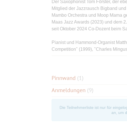
Der Saxophonist Tom Förster, der eben
Mitglied der Jazzrausch Bigband und 
Mambo Orchestra und Moop Mama gesp
Maas Jazz Awards (2023) und dem 2. 
seit Oktober 2024 Co-Dozent beim S
Pianist und Hammond-Organist Matthi
Competition" (1999), "Charles Mingus
2020 den "Förderpreis der Initiative 
Lenny Pickett und Klaus Doldinger. Se
Records" erscheinen. "Bublath ist (...)
(Süddeutsche Zeitung)
Pinnwand
(
1
)
Anmeldungen
(9)
Der Schlagzeuger Christian Lettner ge
gefragtesten Musikern der europäisc
Mitglied von Klaus Doldinger's Passpor
Die Teilnehmerliste ist nur für eingel
zahlreichen Formationen unterschiedl
an, um d
mit der WDR Big Band, Randy Brecker,
Planet“, den Berliner Philharmonik