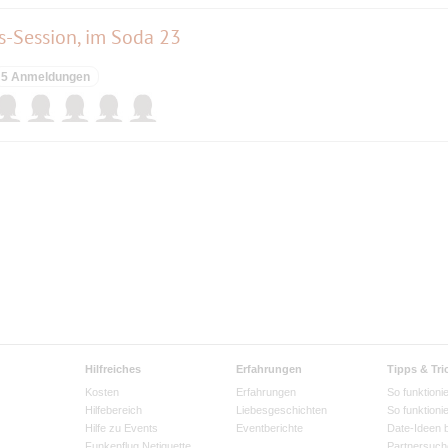
s-Session, im Soda 23
5 Anmeldungen
Hilfreiches
Erfahrungen
Tipps & Tri
Kosten
Erfahrungen
So funktionie
Hilfebereich
Liebesgeschichten
So funktioni
Hilfe zu Events
Eventberichte
Date-Ideen 
Funkenflug Netiquette
Partnersuch