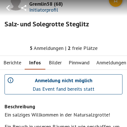
Gremlin58
(
68
)
Initiatorprofil
Salz- und Solegrotte Steglitz
5
Anmeldungen
|
2
freie Plätze
Berichte
Infos
Bilder
Pinnwand
Anmeldungen
Anmeldung nicht möglich
Das Event fand bereits statt
Beschreibung
Ein salziges Willkommen in der Natursalzgrotte!
Ein Besuch in unseren Räumen ist wie geschaffen, um