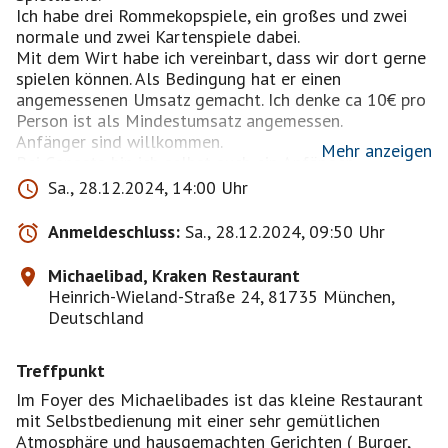
Ich habe drei Rommekopspiele, ein großes und zwei
normale und zwei Kartenspiele dabei.
Mit dem Wirt habe ich vereinbart, dass wir dort gerne
spielen können. Als Bedingung hat er einen
angemessenen Umsatz gemacht. Ich denke ca 10€ pro
Person ist als Mindestumsatz angemessen.
Anfänger sind willkommen.
Mehr anzeigen
Bei Canasta bin ich selbst auch ein Anfänger
Beim Michaelibad ist ein großer Parkplatz. Man findet
Sa., 28.12.2024, 14:00 Uhr
dort eigentlich immer einen Parkplatz.
Mit den Öffentlichen Verkehrsmitteln kommt man gut
Anmeldeschluss:
Sa., 28.12.2024, 09:50 Uhr
mit der UBahn Haltestelle Michaelibad ( U5) zum
Schwimmbad. Man muss ca 5-10 Min dann Richtung
Michaelibad, Kraken Restaurant
stadtauswärts laufen.
Heinrich-Wieland-Straße 24, 81735 München,
Bitte nur, wenn ein persönliches Profilbild vorhanden
Deutschland
ist, anmelden. Besten Dank
Treffpunkt
Im Foyer des Michaelibades ist das kleine Restaurant
mit Selbstbedienung mit einer sehr gemütlichen
Atmosphäre und hausgemachten Gerichten ( Burger,