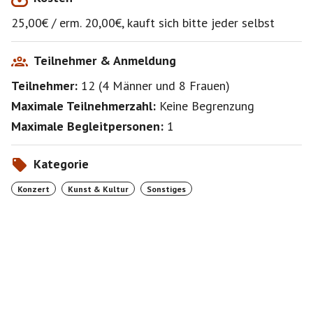
https://www.eventim-
25,00€ / erm. 20,00€, kauft sich bitte jeder selbst
light.com/de/a/6692c0c1ec3fdf0dc2bbf311/e/66ed4
d3766592777a33e619e
Teilnehmer & Anmeldung
Beginn : 25.01.2025 - 17:00 Uhr
Teilnehmer:
12
(
4 Männer
und
8 Frauen
)
Einlass : ab 25.01.2025 16:00 Uhr
Ende : 25.01.2025 19:00 Uhr
Maximale Teilnehmerzahl:
Keine Begrenzung
Maximale Begleitpersonen:
1
Kategorie
Konzert
Kunst & Kultur
Sonstiges