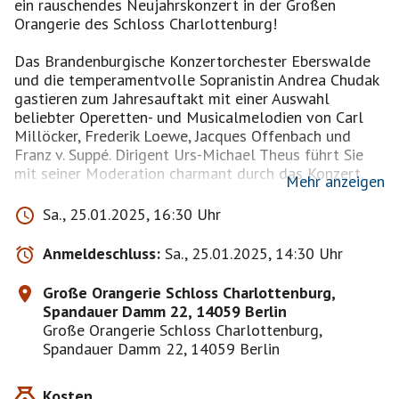
ein rauschendes Neujahrskonzert in der Großen
Orangerie des Schloss Charlottenburg!
Das Brandenburgische Konzertorchester Eberswalde
und die temperamentvolle Sopranistin Andrea Chudak
gastieren zum Jahresauftakt mit einer Auswahl
beliebter Operetten- und Musicalmelodien von Carl
Millöcker, Frederik Loewe, Jacques Offenbach und
Franz v. Suppé. Dirigent Urs-Michael Theus führt Sie
mit seiner Moderation charmant durch das Konzert.
Mehr anzeigen
Seien Sie dabei, wenn das Brandenburgische
Sa., 25.01.2025, 16:30 Uhr
Konzertorchester Eberswalde mit ausgelassener
Spielfreude den musikalischen Neujahrssekt
Anmeldeschluss:
Sa., 25.01.2025, 14:30 Uhr
einschenkt und erleben Sie die Live-Malerei von Silke
Thal – Prosit Neujahr!
Große Orangerie Schloss Charlottenburg,
Spandauer Damm 22, 14059 Berlin
Ermäßigter Preis für Schüler/ Studenten/ Rentner/
Große Orangerie Schloss Charlottenburg,
Menschen mit Behinderung/ Empfänger von
Spandauer Damm 22, 14059 Berlin
Bürgergeld
Kosten