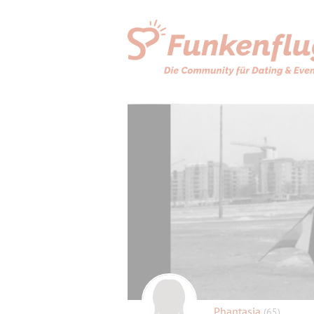
Phantasia
(65)