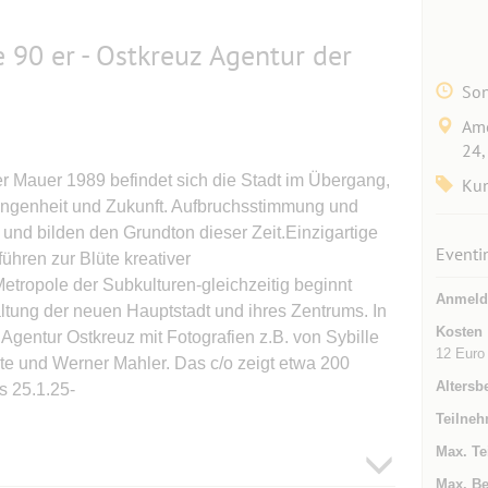
e 90 er - Ostkreuz Agentur der
Son
Ame
24,
er Mauer 1989 befindet sich die Stadt im Übergang,
Kun
angenheit und Zukunft. Aufbruchsstimmung und
 und bilden den Grundton dieser Zeit.Einzigartige
Eventi
ühren zur Blüte kreativer
etropole der Subkulturen-gleichzeitig beginnt
Anmeld
ltung der neuen Hauptstadt und ihres Zentrums. In
Kosten
Agentur Ostkreuz mit Fotografien z.B. von Sybille
12 Euro
e und Werner Mahler. Das c/o zeigt etwa 200
Altersb
is 25.1.25-
Teilneh
Max. Te
Max. Be