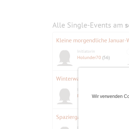
Alle Single-Events am
s
Kleine morgendliche Januar
Initiatorin
Holunder70
(56)
Winterwanderung Wannsee -> 
Initiatorin
Petra59
(67)
Wir verwenden Co
Spaziergang um den Schlach
Initiatorin