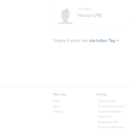
Initiator
Maratiri
(78)
Single-Events am
nächsten Tag
»
Über uns
Events
Team
Event Guide
Blog
Kostenlose Events
Presse
Event-Netiquette
Teilnehmen
Eventkalender
Events teilnehmen