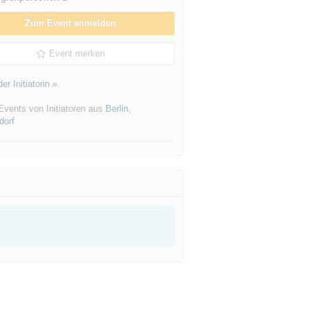
Zum Event anmelden
Event merken
er Initiatorin »
Events von Initiatoren aus
Berlin
,
dorf