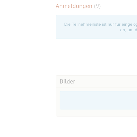
Anmeldungen
(9)
Die Teilnehmerliste ist nur für eingel
an, um d
Bilder