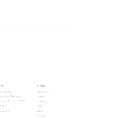
cks
Städte
rt die App
München
eren die Gruppen
Berlin
bei schlechtem Wetter
Hamburg
e ab 40
Köln
e ab 50
Wien
Stuttgart