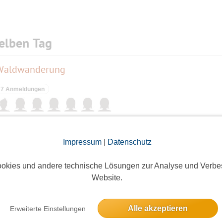
elben Tag
-Waldwanderung
7 Anmeldungen
Glienicker Brücke 10 km
Impressum
|
Datenschutz
5 Anmeldungen
okies und andere technische Lösungen zur Analyse und Verbe
Website.
tensee
Alle akzeptieren
Erweiterte Einstellungen
2 Anmeldungen