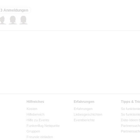
3 Anmeldungen
Hilfreiches
Erfahrungen
Tipps & Tri
Kosten
Erfahrungen
So funktionie
Hilfebereich
Liebesgeschichten
So funktioni
Hilfe zu Events
Eventberichte
Date-Ideen 
Funkenflug Netiquette
Partnersuch
Gruppen
Partnersuch
Freunde einladen