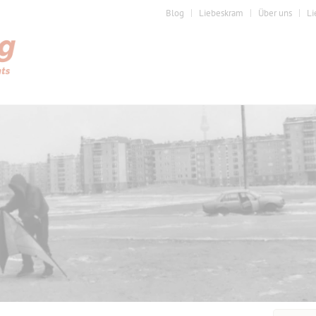
Blog
Liebeskram
Über uns
Li