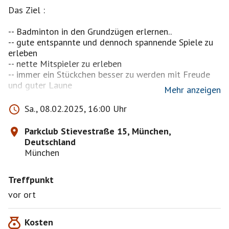
Das Ziel :
-- Badminton in den Grundzügen erlernen..
-- gute entspannte und dennoch spannende Spiele zu
erleben
-- nette Mitspieler zu erleben
-- immer ein Stückchen besser zu werden mit Freude
und guter Laune
Mehr anzeigen
Das Motto ist und bleibt Badminton für Anfänger
Sa., 08.02.2025, 16:00 Uhr
Parkclub Stievestraße 15, München,
Deutschland
Wer nach der Anmeldefrist . Freitag vor dem Event ab
München
16 uhr noch angemeldet ist muß die Kosten bei
Nichterscheinen zahlen.. höchstens es findet sich
Treffpunkt
Ersatz oder es rückt jemand nach..
vor ort
Wer nachrückt und nicht erscheint für den gilt das
Gleiche.
Kosten