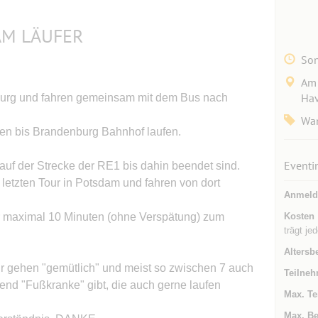
AM LÄUFER
Son
Am 
Hav
burg und fahren gemeinsam mit dem Bus nach
Wa
den bis Brandenburg Bahnhof laufen.
Eventi
 auf der Strecke der RE1 bis dahin beendet sind.
r letzten Tour in Potsdam und fahren von dort
Anmeld
r maximal 10 Minuten (ohne Verspätung) zum
Kosten
trägt je
Altersb
r gehen "gemütlich" und meist so zwischen 7 auch
Teilneh
end "Fußkranke" gibt, die auch gerne laufen
Max. Te
Max. Be