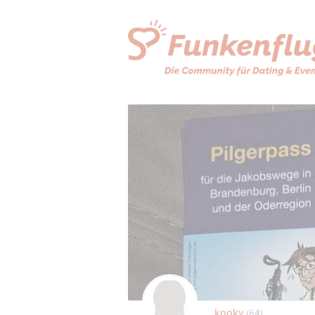
kooky
(64)