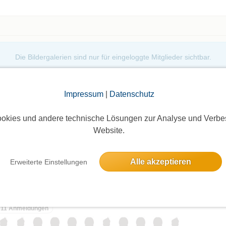
er abzumelden, ich bin da keinem böse. Es hat sich
e vorher die Abmeldungen eintrudeln und meist alle
ge kommen - also ist Geduld die Devise!
Die Bildergalerien sind nur für eingeloggte Mitglieder sichtbar.
Impressum
|
Datenschutz
okies und andere technische Lösungen zur Analyse und Verbe
Website.
elben Tag
Alle akzeptieren
Erweiterte Einstellungen
11 Anmeldungen