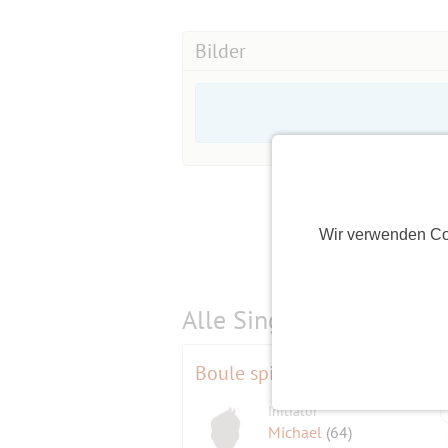
(trotz vielleicht auch noch freier
Bilder
Plätze) steht es jedem frei sich wied
aber auch gezeigt, dass ein paar Tag
Teilnehmer von der Warteliste zum Zu
Wir verwenden Co
Alle Single-Events am
s
Boule spielen am Sonntag
Initiator
Michael
(64)