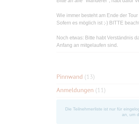
Bitte an alle "Wanderer", habt dafür
Wie immer besteht am Ende der Tour
Sofern es möglich ist ;-) BITTE beach
Noch etwas: Bitte habt Verständnis da
Anfang an mitgelaufen sind.
Startpunkt ist immer der Endpunkt der
der Nähe.
Es gilt wie immer, wer sich anmeldet
Pinnwand
(
13
)
Wer nicht kommen kann und sich nicht
Anmeldungen
(11)
nicht bestätigt.
Zur Erklärung da das einigen immer noc
Bestätigungsevent kommt es nicht dar
Die Teilnehmerliste ist nur für eingel
ist....wer teilnimmt entscheidet nicht 
an, um d
der/die Initiator/en.
Noch was in eigener Sache, wenn euch