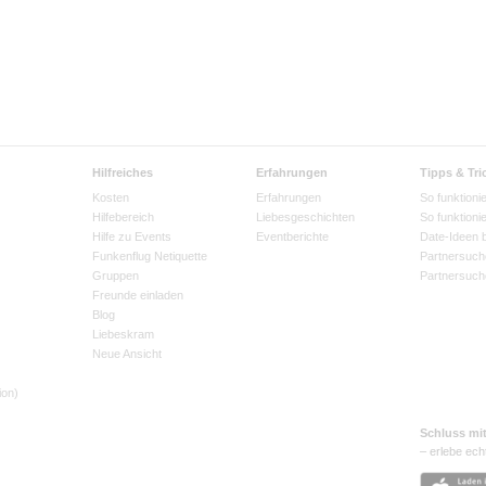
Hilfreiches
Erfahrungen
Tipps & Tri
Kosten
Erfahrungen
So funktionie
Hilfebereich
Liebesgeschichten
So funktioni
Hilfe zu Events
Eventberichte
Date-Ideen 
Funkenflug Netiquette
Partnersuch
Gruppen
Partnersuch
Freunde einladen
Blog
Liebeskram
Neue Ansicht
ion)
Schluss mi
– erlebe ech