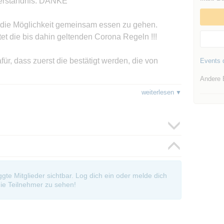
 Verständnis. DANKE
 die Möglichkeit gemeinsam essen zu gehen.
tet die bis dahin geltenden Corona Regeln !!!
für, dass zuerst die bestätigt werden, die von
Events d
Andere 
 letzten Tour, bzw. Bahn-Bus/S-/U-Bahnstation in
weiterlesen
 bitte auch kommen.
 rechtzeitig abmeldet, wird für weitere Termine
h nicht klar oder geläufig ist.... Bei einem
auf an auf welchem Platz der Warteliste man
oggte Mitglieder sichtbar. Log dich ein oder melde dich
der Wartelistenplatz sondern einzig und alleine
ie Teilnehmer zu sehen!
 die Wartezeit auf der Warteliste zu lange ist