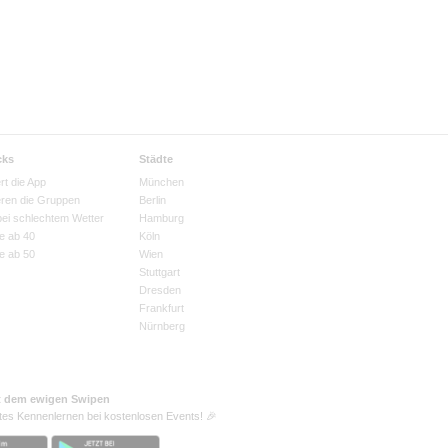
cks
Städte
rt die App
München
eren die Gruppen
Berlin
bei schlechtem Wetter
Hamburg
e ab 40
Köln
e ab 50
Wien
Stuttgart
Dresden
Frankfurt
Nürnberg
t dem ewigen Swipen
tes Kennenlernen bei kostenlosen Events! 🎉