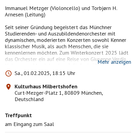
Immanuel Metzger (Violoncello) und Torbjørn H.
Arnesen (Leitung)
Seit seiner Gründung begeistert das Münchner
Studierenden- und Auszubildendenorchester mit
dynamischen, moderierten Konzerten sowohl Kenner
klassischer Musik, als auch Menschen, die sie
kennenlernen möchten. Zum Winterkonzert 2025 lädt
das Orchester ein auf eine Reise von Giuseppe Verdis
Mehr anzeigen
Nabucco zu Mendelssohns 3. Sinfonie “Die
Schottische”.
Sa., 01.02.2025, 18:15 Uhr
Besonderer Höhepunkt des Konzerts wird die
Kulturhaus Milbertshofen
Uraufführung des Cello-Konzerts des Cellisten
Curt-Mezger-Platz 1, 80809 München,
Immanuel Metzger sein, welches er eigens für dieses
Deutschland
Konzert komponierte. Der 2006 in Tuttlingen
geborene Cellist begann seine musikalische Laufbahn
Treffpunkt
bereits im Alter von fünf Jahren und erweiterte sein
musikalisches Schaffen später über das Studium des
am Eingang zum Saal
Violoncello hinaus auf Klavier und Orgel. Zu dieser
Zeit widmete sich Immanuel Metzger auch zunehmend