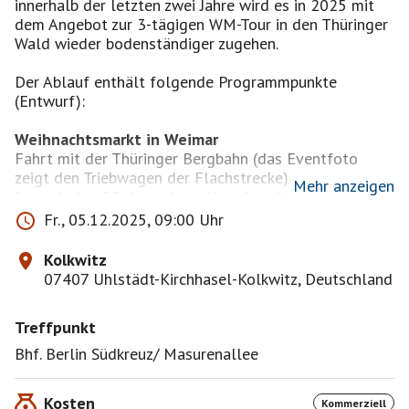
innerhalb der letzten zwei Jahre wird es in 2025 mit
dem Angebot zur 3-tägigen WM-Tour in den Thüringer
Wald wieder bodenständiger zugehen.
Der Ablauf enthält folgende Programmpunkte
(Entwurf):
Fahrt mit der Thüringer Bergbahn (das Eventfoto
Mehr anzeigen
Besuch der VIBA-Nougatwelt in Schmalkalden mit
Fr., 05.12.2025, 09:00 Uhr
Pralinen-Workshop (wie 2019)
Kolkwitz
Die Unterbringung erfolgt diesmal in einem
07407 Uhlstädt-Kirchhasel-Kolkwitz, Deutschland
inhabergeführten Hotel in zentraler Lage im Ortsteil
Kolkwitz der thüringischen Gemeinde Uhlstädt-
Treffpunkt
Kirchhasel im romantischen Saaletal. Zwar sind weder
Uhlstädt noch Kirchhasel fußläufig erreichbar, dafür
Bhf. Berlin Südkreuz/ Masurenallee
können alle Hotspots in Kolkwitz innerhalb weniger
Minuten besucht werden. Die hauseigene Bowlingbahn
Kosten
Kommerziell
ermöglicht uns spannende Tourniere nach dem