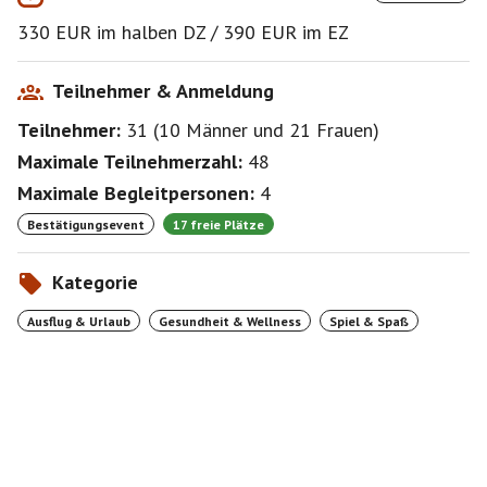
Abendessen.
330 EUR im halben DZ / 390 EUR im EZ
Die Preiskalkulation erfolgt nach Bestätigung der
angefragten Programmpunkte innerhalb der nächsten
Teilnehmer & Anmeldung
Tage. Ich führe das Event als kommerzieller
Teilnehmer:
31
(
10 Männer
und
21 Frauen
)
Reiseveranstalter durch, so dass zur Teilnahme
zwischen uns ein verbindlicher Reisevertrag
Maximale Teilnehmerzahl:
48
abgeschlossen werden müsste.
Maximale Begleitpersonen:
4
Bestätigungsevent
17 freie Plätze
Kategorie
Ausflug & Urlaub
Gesundheit & Wellness
Spiel & Spaß