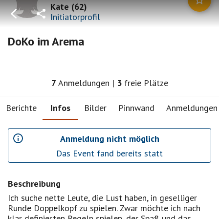
Kate
(
62
)
Initiatorprofil
DoKo im Arema
7
Anmeldungen
|
3
freie Plätze
Berichte
Infos
Bilder
Pinnwand
Anmeldungen
Anmeldung nicht möglich
Das Event fand bereits statt
Beschreibung
Ich suche nette Leute, die Lust haben, in geselliger
Runde Doppelkopf zu spielen. Zwar möchte ich nach
klar definierten Regeln spielen, der Spaß und das