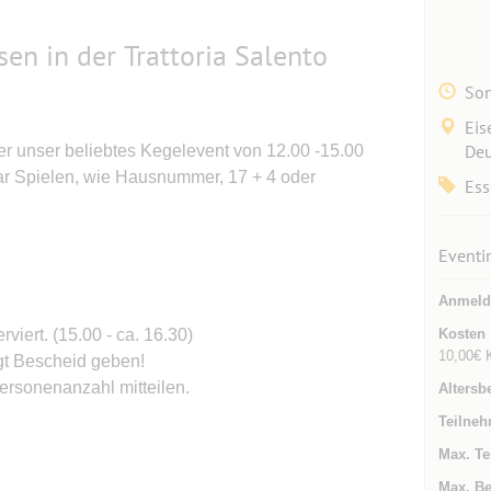
en in der Trattoria Salento
Son
Eis
Deu
r unser beliebtes Kegelevent von 12.00 -15.00
ar Spielen, wie Hausnummer, 17 + 4 oder
Ess
Eventi
Anmeld
iert. (15.00 - ca. 16.30)
Kosten
10,00€ 
gt Bescheid geben!
ersonenanzahl mitteilen.
Altersb
Teilneh
Max. Te
Max. Be