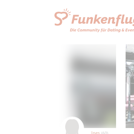
Ines
(60)