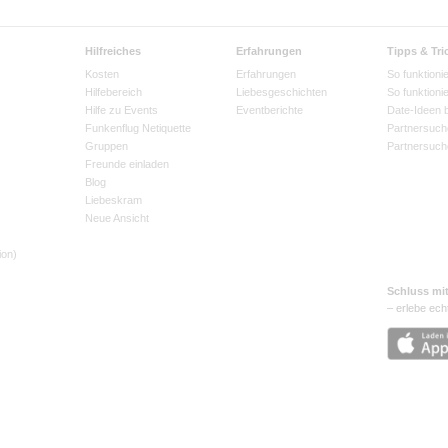
Hilfreiches
Erfahrungen
Tipps & Tri
Kosten
Erfahrungen
So funktionie
Hilfebereich
Liebesgeschichten
So funktioni
Hilfe zu Events
Eventberichte
Date-Ideen 
Funkenflug Netiquette
Partnersuch
Gruppen
Partnersuch
Freunde einladen
Blog
Liebeskram
Neue Ansicht
ion)
Schluss mi
– erlebe ech