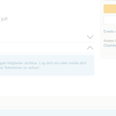
 p.P.
Events d
Andere 
Charlott
oggte Mitglieder sichtbar. Log dich ein oder melde dich
ie Teilnehmer zu sehen!