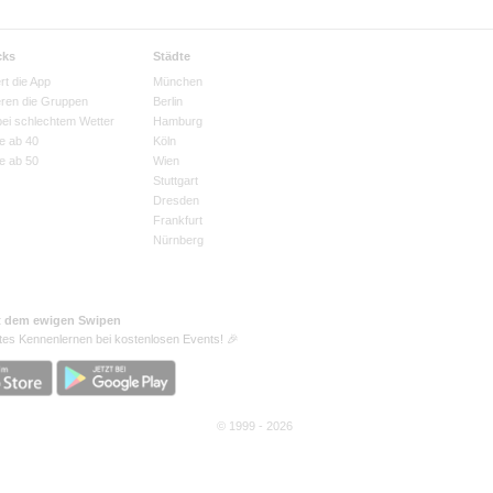
cks
Städte
rt die App
München
eren die Gruppen
Berlin
bei schlechtem Wetter
Hamburg
e ab 40
Köln
e ab 50
Wien
Stuttgart
Dresden
Frankfurt
Nürnberg
t dem ewigen Swipen
tes Kennenlernen bei kostenlosen Events! 🎉
© 1999 - 2026