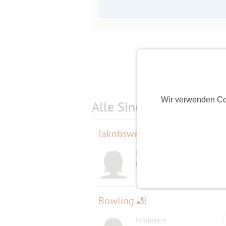
Wir verwenden Co
Alle Single-Events am
s
Jakobsweg FÜR LANGSAM L
Initiatorin
kooky
(64)
Bowling 🎳
Initiatorin