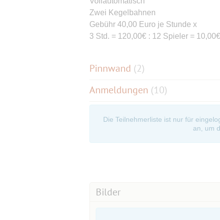
Vollautomatisch
Zwei Kegelbahnen
Gebühr 40,00 Euro je Stunde x
3 Std. = 120,00€ : 12 Spieler = 10,00€
Pinnwand
(
2
)
Anmeldungen
(10)
Die Teilnehmerliste ist nur für eingel
an, um d
Bilder