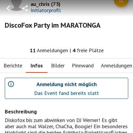
au_chris
(
73
)
Initiatorprofil
DiscoFox Party im MARATONGA
11
Anmeldungen
|
4
freie Plätze
Berichte
Infos
Bilder
Pinnwand
Anmeldungen
Anmeldung nicht möglich
Das Event fand bereits statt
Beschreibung
Diskofox bis zum abwinken von DJ Werner! Es gibt
aber auch mal Walzer, ChaCha, Boogie! Ein besonderes
Highlight sind die beiden Echtholz-Parketttanzflächen,