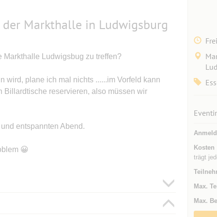
n der Markthalle in Ludwigsburg
Fre
Mar
e Markthalle Ludwigsbug zu treffen?
Lud
 wird, plane ich mal nichts ......im Vorfeld kann
Ess
Billardtische reservieren, also müssen wir
Eventi
n und entspannten Abend.
Anmeld
Kosten
oblem 😀
trägt je
Teilneh
Max. Te
Max. Be