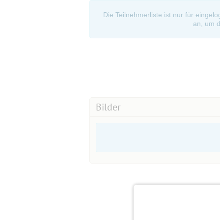
Die Teilnehmerliste ist nur für eingel
an, um d
Bilder