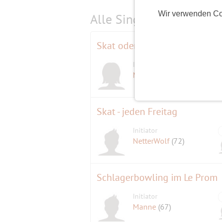
Wir verwenden Co
Alle Single-Events am
s
Skat oder Doppelkopf
Initiatorin
Mathilde
(65)
Skat - jeden Freitag
Initiator
NetterWolf
(72)
Schlagerbowling im Le Prom
Initiator
Manne
(67)