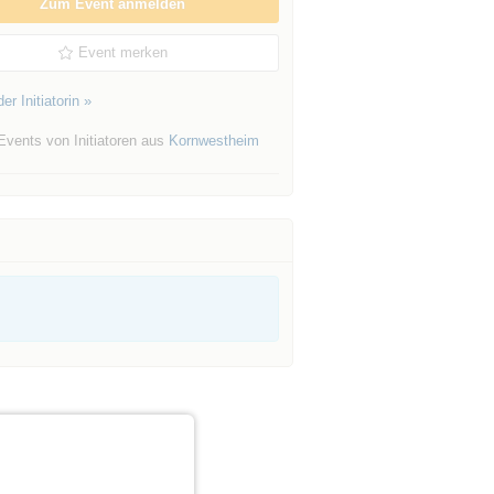
Zum Event anmelden
Event merken
er Initiatorin »
Events von Initiatoren aus
Kornwestheim