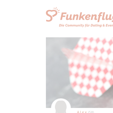
A.l.e.x.
(58)