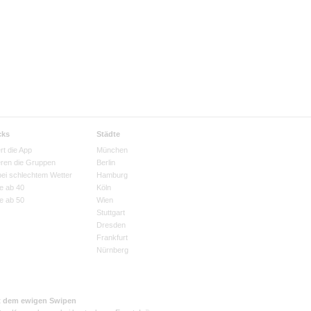
cks
Städte
rt die App
München
eren die Gruppen
Berlin
bei schlechtem Wetter
Hamburg
e ab 40
Köln
e ab 50
Wien
Stuttgart
Dresden
Frankfurt
Nürnberg
t dem ewigen Swipen