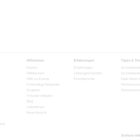
Hilfreiches
Erfahrungen
Tipps & Tri
Kosten
Erfahrungen
So funktionie
Hilfebereich
Liebesgeschichten
So funktioni
Hilfe zu Events
Eventberichte
Date-Ideen 
Funkenflug Netiquette
Partnersuch
Gruppen
Partnersuch
Freunde einladen
Blog
Liebeskram
Neue Ansicht
ion)
Schluss mi