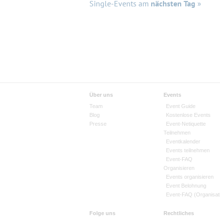
Single-Events am
nächsten Tag
»
Über uns
Events
Team
Event Guide
Blog
Kostenlose Events
Presse
Event-Netiquette
Teilnehmen
Eventkalender
Events teilnehmen
Event-FAQ
Organisieren
Events organisieren
Event Belohnung
Event-FAQ (Organisat
Folge uns
Rechtliches