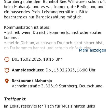
Starnberg nahe dem Bahnhof See. Wir waren schon oft
beim Maharaja und es war immer gute Bedienung und
ein passendes Preis-Leistung Verhältnis. Bitte
beachten: es nur Bargeldzahlung möglich.
Kommunikation ist alles:
• schreib wenn Du nicht kommen kannst oder später
kommst
• melde Dich an, auch wenn Du noch nicht sicher bist,
ob Du kommen kannst und schreib einfach eine
Mehr anzeigen
Nachricht, damit ich Bescheid weiss
• sag, wenn etwas für Dich nicht stimmig ist, oder
Do., 13.02.2025, 18:15 Uhr
wenn Du etwas super toll findest: schreib es an die
Pinnwand des Events, damit alle es mitbekommen
Anmeldeschluss:
Do., 13.02.2025, 16:00 Uhr
• wenn Du absagen musst, dann mach das rechtzeitig
und nicht 5 Minuten vor dem Treffen. So haben andere
Restaurant Maharaja
noch die Chance zu kommen.
Achheimstraße 3, 82319 Starnberg, Deutschland
• bitte melde Dich nur an, wenn Du im Profil sichtbar
bist.
Treffpunkt
Ich freu mich auf einen netten Abend mit Euch
im Lokal reservierter Tisch für Müsis hinten links
der ZenKater