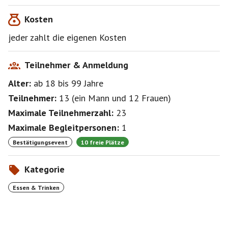
Kosten
https://www.maharaja-starnberg.de/
jeder zahlt die eigenen Kosten
Dies ist ein Event der Funkenflug Gruppe Starnberger
Kennenlern Events (Müsis)
Teilnehmer & Anmeldung
Bitte melde Dich an sofern Du noch nicht Mitglied
Alter:
ab 18
bis 99
Jahre
bist, um immer über aktuelle Events informiert zu sein,
Teilnehmer:
13
(
ein Mann
und
12 Frauen
)
https://www.funkenflug.app/group/3403
Maximale Teilnehmerzahl:
23
Haftungsausschluss: Dies ist ein privat organisiertes
Maximale Begleitpersonen:
1
Event ohne irgendeine Haftungsübernahme durch
Bestätigungsevent
10 freie Plätze
mich.
Kategorie
Essen & Trinken