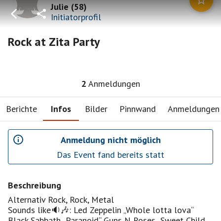
Julie
(
58
)
Initiatorprofil
Rock at Zita Party
2
Anmeldungen
Berichte
Infos
Bilder
Pinnwand
Anmeldungen
Anmeldung nicht möglich
Das Event fand bereits statt
Beschreibung
Alternativ Rock, Rock, Metal
Sounds like🔉🎶: Led Zeppelin „Whole lotta lova“
Black Sabbath „Paranoid“ Guns N Roses „Sweet Child