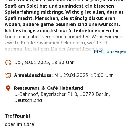
Spaß am Spiel hat und zumindest ein bisschen
Spielerfahrung mitbringt. Wichtig ist allen, dass es
Spaß macht. Menschen, die ständig diskutieren
wollen, andere gerne belehren sind unerwünscht.
Ich bestätige zunächst nur 5 Teilnehmer
innen. Ihr
könnt euch aber gerne noch anmelden. Wenn wir eine
zweite Runde zusammen bekommen, werde ich
nochmal bestätigen. Da der Anmeldeschluss
Mehr anzeigen
Mittwochabend ist, kann das also auch kurzfristig sein.
Wem das zu lange dauert, melde sich bitte gleich
Do., 30.01.2025, 18:30 Uhr
wieder ab. Maximal bekommen wir nur zwei Tische im
Haberland und spielen deshalb auch schon mal zu
Anmeldeschluss:
Mi., 29.01.2025, 19:00 Uhr
sechst. Im Übrigen behalte ich mir vor, nicht unbedingt
nach der Reihenfolge der Anmeldungen vorzugehen.
Restaurant & Cafè Haberland
U-Bahnhof, Bayerischer Pl. 0, 10779 Berlin,
Deutschland
Treffpunkt
oben im Café