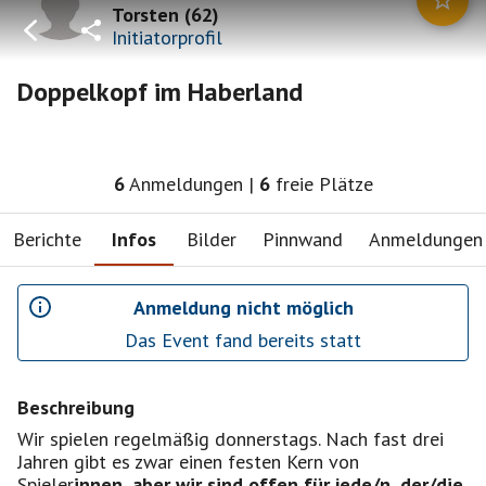
Torsten
(
62
)
Initiatorprofil
Doppelkopf im Haberland
6
Anmeldungen
|
6
freie Plätze
Berichte
Infos
Bilder
Pinnwand
Anmeldungen
Anmeldung nicht möglich
Das Event fand bereits statt
Beschreibung
Wir spielen regelmäßig donnerstags. Nach fast drei
Jahren gibt es zwar einen festen Kern von
Spieler
innen, aber wir sind offen für jede/n, der/die