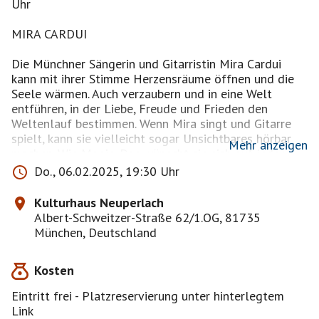
Uhr
MIRA CARDUI
Die Münchner Sängerin und Gitarristin Mira Cardui
kann mit ihrer Stimme Herzensräume öffnen und die
Seele wärmen. Auch verzaubern und in eine Welt
entführen, in der Liebe, Freude und Frieden den
Weltenlauf bestimmen. Wenn Mira singt und Gitarre
spielt, kann sie vielleicht sogar Unsichtbares hörbar
Mehr anzeigen
machen. Wie Magie. Das wünscht sie sich auf jeden
Fall. Und tatsächlich berichten ihre Zuhörer von
Do., 06.02.2025, 19:30 Uhr
berührenden Gänsehaut-Momenten. Mira Cardui ist
trotzdem keine romantische Träumerin. Denn wessen
Kulturhaus Neuperlach
Stimme aus dem Herzen kommt, weiß um dessen
Albert-Schweitzer-Straße 62/1.OG, 81735
Komplexität und dass es auch mal Schmerz zu
München, Deutschland
besingen gibt. Auch den der ganzen Welt. Das Salz in
der Suppe des Lebens halt. Ebenso, dass Menschen
Kosten
sich nicht immer wohlgesonnen sind, im Großen wie im
Kleinen. Aber wie viele ihrer Singer-/Songwriter-
Eintritt frei - Platzreservierung unter hinterlegtem
Kolleg*innen weiß sie um die Kraft des eigenen Lichts,
Link
des inneren Strahlens, das sie selbst in die Welt