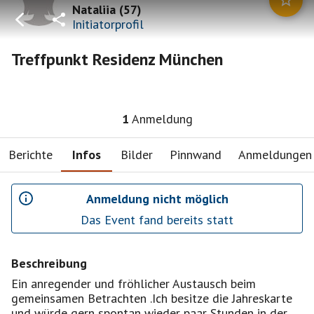
Nataliia
(
57
)
Initiatorprofil
Treffpunkt Residenz München
1
Anmeldung
Berichte
Infos
Bilder
Pinnwand
Anmeldungen
Anmeldung nicht möglich
Das Event fand bereits statt
Beschreibung
Ein anregender und fröhlicher Austausch beim
gemeinsamen Betrachten .Ich besitze die Jahreskarte
und würde gern spontan wieder paar Stunden in der