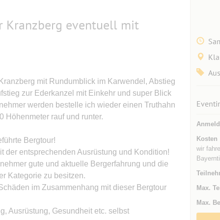
 Kranzberg eventuell mit
Sam
Kla
Aus
Kranzberg mit Rundumblick im Karwendel, Abstieg
stieg zur Ederkanzel mit Einkehr und super Blick
Eventi
lnehmer werden bestelle ich wieder einen Truthahn
0 Höhenmeter rauf und runter.
Anmeld
Kosten
führte Bergtour!
wir fahr
it der entsprechenden Ausrüstung und Kondition!
Bayernt
ilnehmer gute und aktuelle Bergerfahrung und die
Teilneh
er Kategorie zu besitzen.
ür Schäden im Zusammenhang mit dieser Bergtour
Max. Te
Max. Be
ng, Ausrüstung, Gesundheit etc. selbst