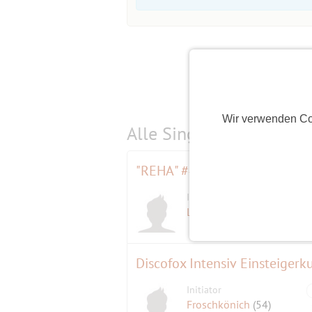
Wir verwenden Co
Alle Single-Events am
s
Initiator
Lothar01
(70)
Discofox Intensiv Einsteigerk
Initiator
Froschkönich
(54)