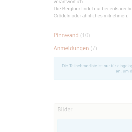
verantwortlich.
Die Bergtour findet nur bei entspreche
Grödeln oder ähnliches mitnehmen.
Pinnwand
(
10
)
Anmeldungen
(7)
Die Teilnehmerliste ist nur für eingel
an, um d
Bilder