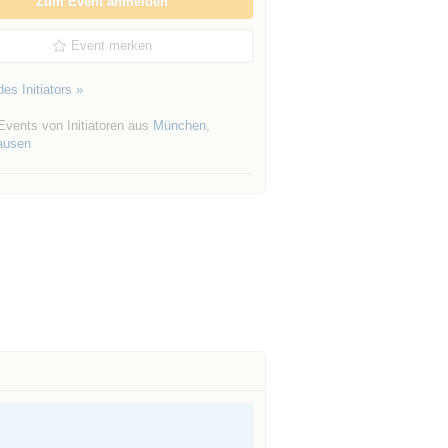
Zum Event anmelden
Event merken
es Initiators »
Events von Initiatoren aus
München
,
ausen