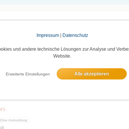
Impressum
|
Datenschutz
okies und andere technische Lösungen zur Analyse und Verbe
elben Tag
Website.
"REHA" #4 - Kleine Rundwanderung im Fließtal - kürzer als üblich, aber NICHT la
Alle akzeptieren
Erweiterte Einstellungen
7 Anmeldungen
urs
Eine Anmeldung