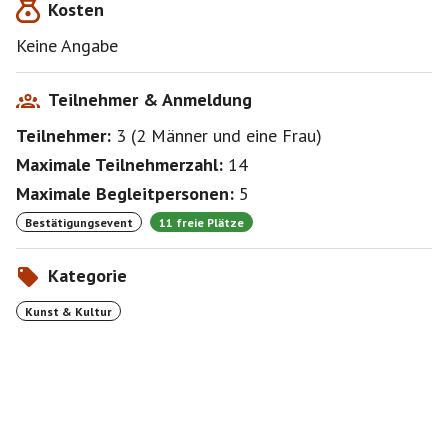
Kosten
Sa 15 - 22 Uhr, ab 21 Uhr: Live Act rocdoc - Heavy
Metal
Keine Angabe
So 13 - 18 Uhr
Valeska von Brase, Simon James, Andreas Jungk,
Teilnehmer & Anmeldung
Biljana Mandic, Milan Mihajlovic, Patrick Öxler, HC
Teilnehmer:
3
(
2 Männer
und
eine Frau
)
Ohl, Heidi Willberg
Gäste: Gotlind Timmermanns, Oskar Rahe
Maximale Teilnehmerzahl:
14
Maximale Begleitpersonen:
5
Bestätigungsevent
11 freie Plätze
Kategorie
Kunst & Kultur