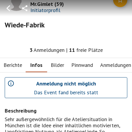
Mr.Gimlet
(
59
)
Initiatorprofil
Wiede-Fabrik
3
Anmeldungen
|
11
freie Plätze
Berichte
Infos
Bilder
Pinnwand
Anmeldungen
Anmeldung nicht möglich
Das Event fand bereits statt
Beschreibung
Sehr außergewöhnlich für die Ateliersituation in
München ist die Idee einer inhaltlichen motivierten,
langfristigen Nutzung als Ateliergelände. So