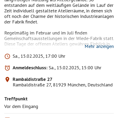
entstanden auf dem weitläufigen Gelände im Lauf der
Zeit individuell gestaltete Atelierräume, in denen sich
oft noch der Charme der historischen Industrieanlagen
der Fabrik findet.
Regelmäßig im Februar und im Juli finden
Gemeinschaftsausstellungen in der Wiede-Fabrik statt.
Diese Tage der offenen Ateliers gewähren Einblick in
Mehr anzeigen
vielfältige Artikulationen zeitgenössischer Kunst,
ermöglichen aber auch das persönliche Gespräch mit
Sa., 15.02.2025, 17:00 Uhr
den AkteurInnen eines ganz besonderen Ortes.
Offene Ateliers in der Wiede-Fabrik
Anmeldeschluss:
Sa., 15.02.2025, 15:00 Uhr
Achtung diesmal nur eine kleinere Ausstellung.
Rambaldistraße 27
Wir laden Sie, Ihre Freunde und Familien herzlich zu
Rambaldistraße 27, 81929 München, Deutschland
unserer
Sonderausstellung HEAVY ART ein!
Treffpunkt
8 Künstlerinnen und Künstler sowie 2 Gäste
präsentieren ihre Arbeiten.
Vor dem Eingang
Fr 16 - 22 Uhr