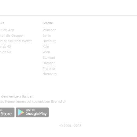
cks
Städte
rt die App
München
eren die Gruppen
Berlin
bei schlechtem Wetter
Hamburg
e ab 40
Köln
e ab 50
Wien
Stuttgart
Dresden
Frankfurt
Nürnberg
t dem ewigen Swipen
tes Kennenlernen bei kostenlosen Events! 🎉
© 1999 - 2026