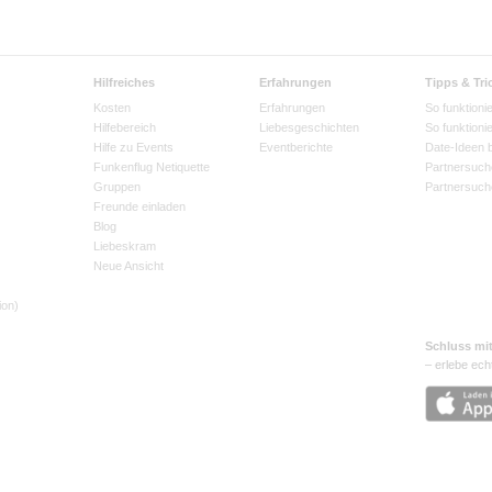
Hilfreiches
Erfahrungen
Tipps & Tri
Kosten
Erfahrungen
So funktionie
Hilfebereich
Liebesgeschichten
So funktioni
Hilfe zu Events
Eventberichte
Date-Ideen 
Funkenflug Netiquette
Partnersuch
Gruppen
Partnersuch
Freunde einladen
Blog
Liebeskram
Neue Ansicht
ion)
Schluss mi
– erlebe ech