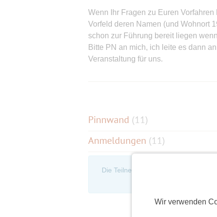
Wenn Ihr Fragen zu Euren Vorfahren h
Vorfeld deren Namen (und Wohnort 1
schon zur Führung bereit liegen wenn 
Bitte PN an mich, ich leite es dann 
Veranstaltung für uns.
Dauer: 1,5–2 Stunden
Pinnwand
(
11
)
Anmeldungen
(11)
Die Teilnehmerliste ist nur für eingel
an, um d
Wir verwenden Co