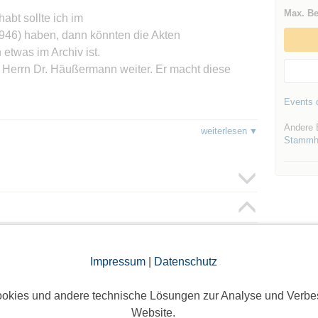
Max. Be
abt sollte ich im
946) haben, dann könnten die Akten
etwas im Archiv ist.
an Herrn Dr. Häußermann weiter. Er macht diese
Events d
Andere 
weiterlesen
Stammhe
oggte Mitglieder sichtbar. Log dich ein oder melde dich
Impressum
|
Datenschutz
ie Teilnehmer zu sehen!
okies und andere technische Lösungen zur Analyse und Verbe
Website.