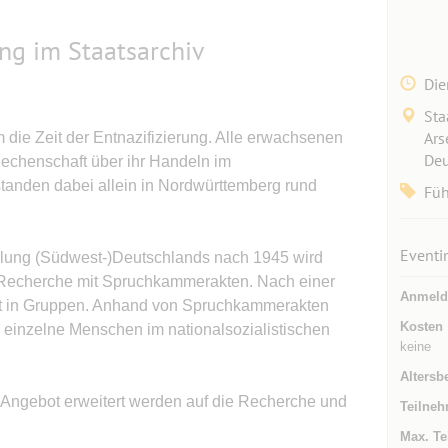
ung im Staatsarchiv
Die
Sta
Ars
 die Zeit der Entnazifizierung. Alle erwachsenen
Deu
chenschaft über ihr Handeln im
tanden dabei allein in Nordwürttemberg rund
Fü
Eventi
cklung (Südwest-)Deutschlands nach 1945 wird
e Recherche mit Spruchkammerakten. Nach einer
Anmeld
eit in Gruppen. Anhand von Spruchkammerakten
Kosten
ich einzelne Menschen im nationalsozialistischen
keine
Altersb
Angebot erweitert werden auf die Recherche und
Teilneh
Max. Te