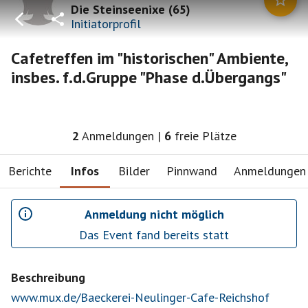
Die Steinseenixe
(
65
)
Initiatorprofil
Cafetreffen im "historischen" Ambiente,
insbes. f.d.Gruppe "Phase d.Übergangs"
2
Anmeldungen
|
6
freie Plätze
Berichte
Infos
Bilder
Pinnwand
Anmeldungen
Anmeldung nicht möglich
Das Event fand bereits statt
Beschreibung
www.mux.de/Baeckerei-Neulinger-Cafe-Reichshof