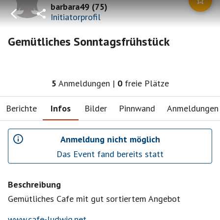
barbara49
(
75
)
Initiatorprofil
Gemütliches Sonntagsfrühstück
5
Anmeldungen
|
0
freie Plätze
Berichte
Infos
Bilder
Pinnwand
Anmeldungen
Anmeldung nicht möglich
Das Event fand bereits statt
Beschreibung
Gemütliches Cafe mit gut sortiertem Angebot
www.cafe-ludwig.net