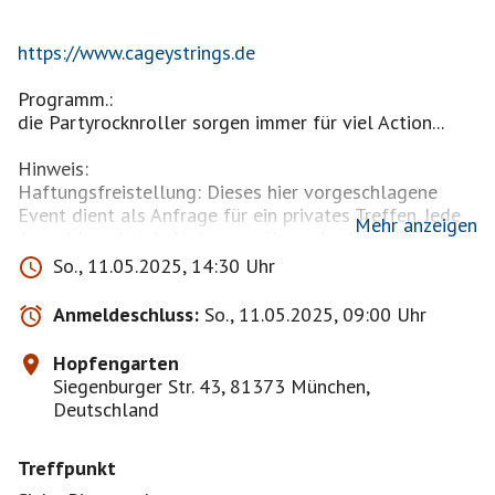
https://www.cageystrings.de
Programm.:
die Partyrocknroller sorgen immer für viel Action...
Hinweis:
Haftungsfreistellung: Dieses hier vorgeschlagene
Event dient als Anfrage für ein privates Treffen. Jede
Mehr anzeigen
Anmeldung beinhaltet gegenüber mir als Initiator des
Treffens eine komplette Haftungsfreistellung für alle
So., 11.05.2025, 14:30 Uhr
möglichen Sach-, Personen- oder Vermögens-schäden,
die aus der Teilnahme entstehen können. Teilnehmer
Anmeldeschluss:
So., 11.05.2025, 09:00 Uhr
und Begleitpersonen nehmen auf eigene Gefahr teil
und berücksichtigen während der Teilnahme alle
Hopfengarten
Vorschriften des bayrischen Bundesministeriums zum
Siegenburger Str. 43, 81373 München,
Thema "Infektionsschutzgesetz". Diese
Deutschland
Haftungsfreistellung wird mit jeder Anmeldung zum
Event anerkannt und wirksam.
Treffpunkt