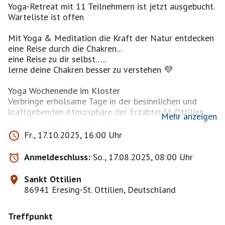
Yoga-Retreat mit 11 Teilnehmern ist jetzt ausgebucht.
Warteliste ist offen
Mit Yoga & Meditation die Kraft der Natur entdecken
eine Reise durch die Chakren...
eine Reise zu dir selbst…..
lerne deine Chakren besser zu verstehen 💜
Yoga Wochenende im Kloster
Verbringe erholsame Tage in der besinnlichen und
kraftgebenden Atmosphäre der Erzabtei St. Ottilien,
Mehr anzeigen
40 km westlich von München.
Fr., 17.10.2025, 16:00 Uhr
Das Klosterdorf befindet sich umrandet von Wäldern
und Feldern zwischen dem Ammersee und dem
Anmeldeschluss:
So., 17.08.2025, 08:00 Uhr
Pfaffenwinkel. St. Ottilien hat einen kleinen Bahnhof
und ist daher gut mit öffentlichen Verkehrsmitteln
Sankt Ottilien
erreichbar.
86941 Eresing-St. Ottilien, Deutschland
„Chakren sind Orte an denen Seele und Körper sich
Treffpunkt
treffen.“ Sathya Sai Baba