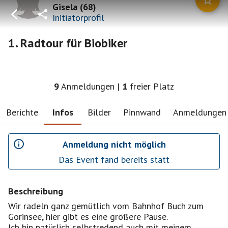
Gisela
(
68
)
Initiatorprofil
1. Radtour für Biobiker
9
Anmeldungen
|
1
freier Platz
Berichte
Infos
Bilder
Pinnwand
Anmeldungen
Anmeldung nicht möglich
Das Event fand bereits statt
Beschreibung
Wir radeln ganz gemütlich vom Bahnhof Buch zum
Gorinsee, hier gibt es eine größere Pause.
Ich bin natürlich selbstredend auch mit meinem