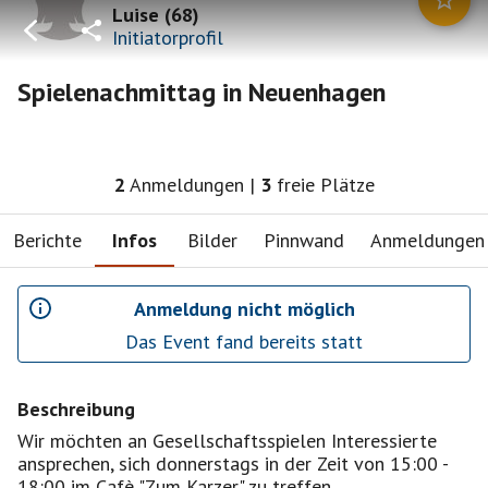
Luise
(
68
)
Initiatorprofil
Spielenachmittag in Neuenhagen
2
Anmeldungen
|
3
freie Plätze
Berichte
Infos
Bilder
Pinnwand
Anmeldungen
Anmeldung nicht möglich
Das Event fand bereits statt
Beschreibung
Wir möchten an Gesellschaftsspielen Interessierte
ansprechen, sich donnerstags in der Zeit von 15:00 -
18:00 im Cafè "Zum Karzer" zu treffen.