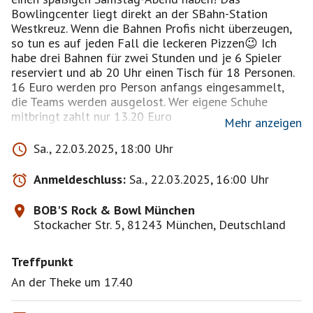
Bowlingcenter liegt direkt an der SBahn-Station
Westkreuz. Wenn die Bahnen Profis nicht überzeugen,
so tun es auf jeden Fall die leckeren Pizzen😉 Ich
habe drei Bahnen für zwei Stunden und je 6 Spieler
reserviert und ab 20 Uhr einen Tisch für 18 Personen.
16 Euro werden pro Person anfangs eingesammelt,
die Teams werden ausgelost. Wer eigene Schuhe
mitbringt zahlt nur 13.20 Euro
Mehr anzeigen
Ich freue mich auf euch!
Sa., 22.03.2025, 18:00 Uhr
Bitte seid euch darüber bewusst, dass das ein privates
Event ist und es keinerlei Haftungsübernahme durch
Anmeldeschluss:
Sa., 22.03.2025, 16:00 Uhr
mich gibt!
BOB'S Rock & Bowl München
Stockacher Str. 5, 81243 München, Deutschland
Treffpunkt
An der Theke um 17.40