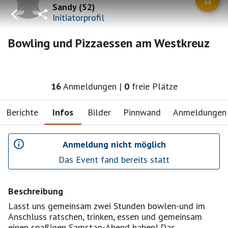
Sandy
(
52
)
Initiatorprofil
Bowling und Pizzaessen am Westkreuz
16
Anmeldungen
|
0
freie Plätze
Berichte
Infos
Bilder
Pinnwand
Anmeldungen
Anmeldung nicht möglich
Das Event fand bereits statt
Beschreibung
Lasst uns gemeinsam zwei Stunden bowlen-und im
Anschluss ratschen, trinken, essen und gemeinsam
einen spaßigen Samstag-Abend haben! Das