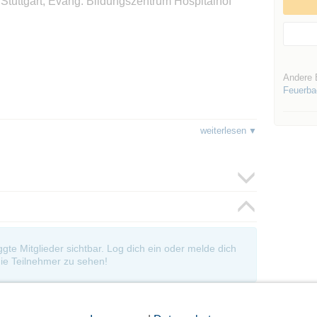
uttgart, Evang. Bildungszentrum Hospitalhof
Andere 
Feuerba
711 / 2068-150
weiterlesen
 Ihre Reservierung.
oggte Mitglieder sichtbar. Log dich ein oder melde dich
ie Teilnehmer zu sehen!