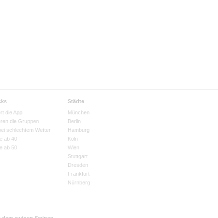
cks
Städte
rt die App
München
eren die Gruppen
Berlin
bei schlechtem Wetter
Hamburg
e ab 40
Köln
e ab 50
Wien
Stuttgart
Dresden
Frankfurt
Nürnberg
t dem ewigen Swipen