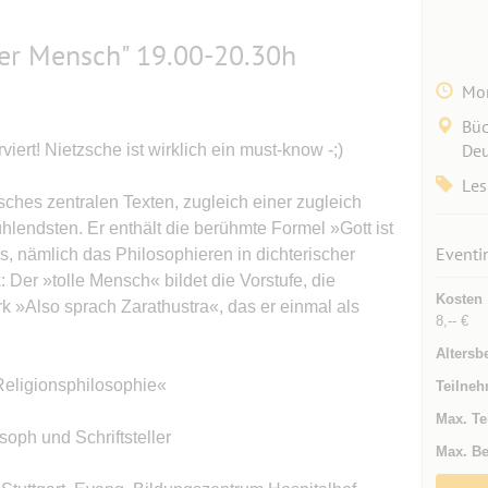
ler Mensch" 19.00-20.30h
Mon
Büc
Deu
viert! Nietzsche ist wirklich ein must-know -;)
Les
zsches zentralen Texten, zugleich einer zugleich
hlendsten. Er enthält die berühmte Formel »Gott ist
Eventi
es, nämlich das Philosophieren in dichterischer
Der »tolle Mensch« bildet die Vorstufe, die
Kosten
 »Also sprach Zarathustra«, das er einmal als
8,-- €
Altersb
Religionsphilosophie«
Teilneh
Max. Te
ph und Schriftsteller
Max. Be