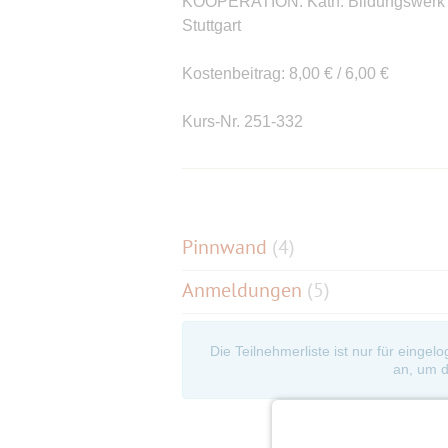
KOOPERATION: Kath. Bildungswerk St
Stuttgart
Kostenbeitrag: 8,00 € / 6,00 €
Kurs-Nr. 251-332
Kontakt:
info@hospitalhof.de
, Tel. 0
Für diese Veranstaltung bitten wir um
Pinnwand
(
4
)
Anmeldungen
(5)
Die Teilnehmerliste ist nur für eingel
an, um d