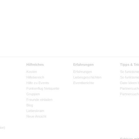
Hilfreiches
Erfahrungen
Tipps & Tri
Kosten
Erfahrungen
So funktionie
Hilfebereich
Liebesgeschichten
So funktioni
Hilfe zu Events
Eventberichte
Date-Ideen 
Funkenflug Netiquette
Partnersuch
Gruppen
Partnersuch
Freunde einladen
Blog
Liebeskram
Neue Ansicht
ion)
Schluss mi