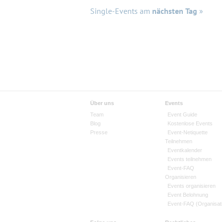
Single-Events am
nächsten Tag
»
Über uns
Events
Team
Event Guide
Blog
Kostenlose Events
Presse
Event-Netiquette
Teilnehmen
Eventkalender
Events teilnehmen
Event-FAQ
Organisieren
Events organisieren
Event Belohnung
Event-FAQ (Organisat