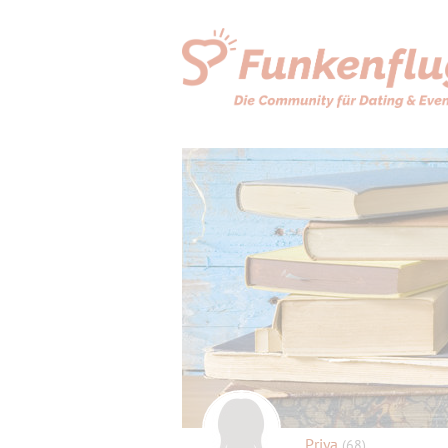
Priya
(68)