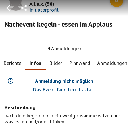
A.l.e.x.
(
58
)
Initiatorprofil
Nachevent kegeln - essen im Applaus
4
Anmeldungen
Berichte
Infos
Bilder
Pinnwand
Anmeldungen
Anmeldung nicht möglich
Das Event fand bereits statt
Beschreibung
nach dem kegeln noch ein wenig zusammensitzen und