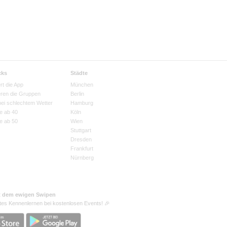
cks
Städte
rt die App
München
eren die Gruppen
Berlin
bei schlechtem Wetter
Hamburg
e ab 40
Köln
e ab 50
Wien
Stuttgart
Dresden
Frankfurt
Nürnberg
t dem ewigen Swipen
tes Kennenlernen bei kostenlosen Events! 🎉