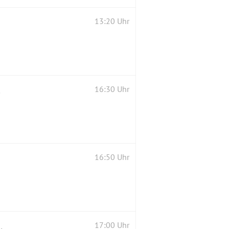
13:20 Uhr
 Event
16:30 Uhr
16:50 Uhr
gendlicher der Dt. Rheuma-Liga e.V
17:00 Uhr