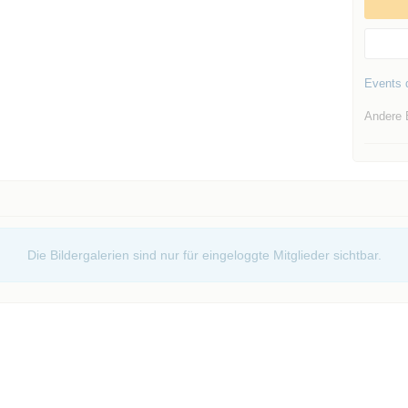
Events d
Andere 
Die Bildergalerien sind nur für eingeloggte Mitglieder sichtbar.