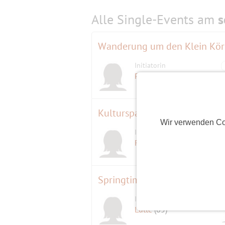
Alle Single-Events am
s
Wanderung um den Klein Köri
Initiatorin
Powergirl
(60)
Kulturspaziergang durch Steg
Wir verwenden Co
Initiatorin
Fischlein
(73)
Springtime 👟👟von der Have
Initiatorin
Lütte
(65)