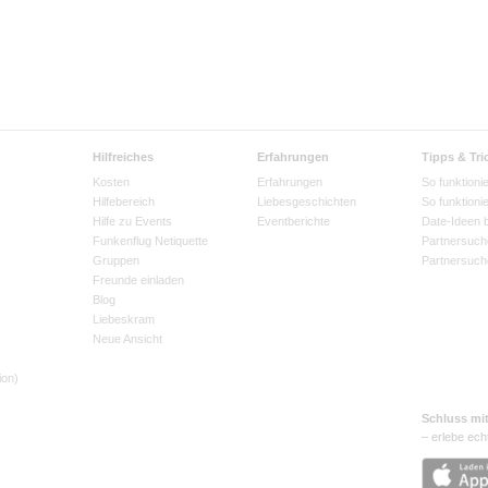
Hilfreiches
Erfahrungen
Tipps & Tri
Kosten
Erfahrungen
So funktionie
Hilfebereich
Liebesgeschichten
So funktioni
Hilfe zu Events
Eventberichte
Date-Ideen 
Funkenflug Netiquette
Partnersuch
Gruppen
Partnersuch
Freunde einladen
Blog
Liebeskram
Neue Ansicht
ion)
Schluss mi
– erlebe ech