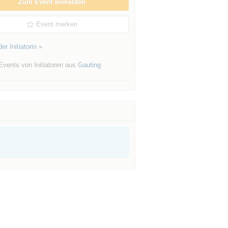
Zum Event anmelden
Event merken
er Initiatorin »
Events von Initiatoren aus
Gauting