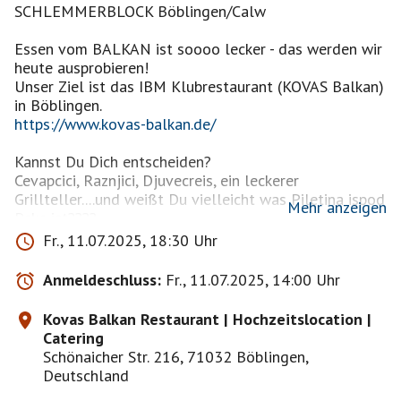
SCHLEMMERBLOCK Böblingen/Calw
Essen vom BALKAN ist soooo lecker - das werden wir
heute ausprobieren!
Unser Ziel ist das IBM Klubrestaurant (KOVAS Balkan)
https://www.kovas-balkan.de/
Kannst Du Dich entscheiden?
Cevapcici, Raznjici, Djuvecreis, ein leckerer
Grillteller....und weißt Du vielleicht was Piletina ispod
Mehr anzeigen
Peke ist????
Die Speisekarte bietet auch Alternativen: wer dann
Fr., 11.07.2025, 18:30 Uhr
doch lieber einen Zwiebelrostbraten oder Wurstsalat
möchte, bekommt dies auch.
Anmeldeschluss:
Fr., 11.07.2025, 14:00 Uhr
Wer will diese Entscheidung mit mir teilen? In netter
Kovas Balkan Restaurant | Hochzeitslocation |
Gesellschaft macht das viel mehr Spass! Mal keine
Catering
Kalorien zählen und einfach nur genießen!
Schönaicher Str. 216, 71032 Böblingen,
Deutschland
********************************************