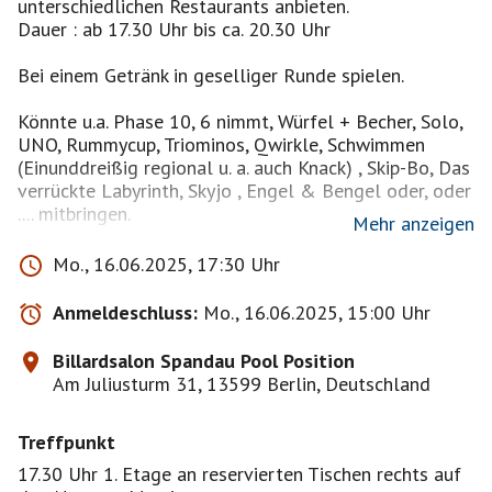
unterschiedlichen Restaurants anbieten.
Dauer : ab 17.30 Uhr bis ca. 20.30 Uhr
Bei einem Getränk in geselliger Runde spielen.
Könnte u.a. Phase 10, 6 nimmt, Würfel + Becher, Solo,
UNO, Rummycup, Triominos, Qwirkle, Schwimmen
(Einunddreißig regional u. a. auch Knack) , Skip-Bo, Das
verrückte Labyrinth, Skyjo , Engel & Bengel oder, oder
.... mitbringen.
Mehr anzeigen
Mein Spieleschrank ist gut gefüllt. Ihr dürft auch
Mo., 16.06.2025, 17:30 Uhr
Wünsche äußern oder selbst etwas mitbringen. (Skat ,
Doppelkopf u. Schach ausgenommen)
Anmeldeschluss:
Mo., 16.06.2025, 15:00 Uhr
Bitte um eine Notiz auf die Pinnwand, damit ich das
Spiel nicht auch einpacke !
Billardsalon Spandau Pool Position
Am Juliusturm 31, 13599 Berlin, Deutschland
Mein Vorschlag ist :
Wir bilden 3 Gruppen a 4 Personen, Spiel oder Spieler
Treffpunkt
können nach Absprache auch gern wechseln.
Und dann habe ich noch einen Wunsch : Bitte
17.30 Uhr 1. Etage an reservierten Tischen rechts auf
besprecht vor Spielbeginn die Spielregeln, damit es