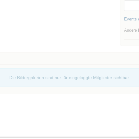
Events d
Andere 
Die Bildergalerien sind nur für eingeloggte Mitglieder sichtbar.