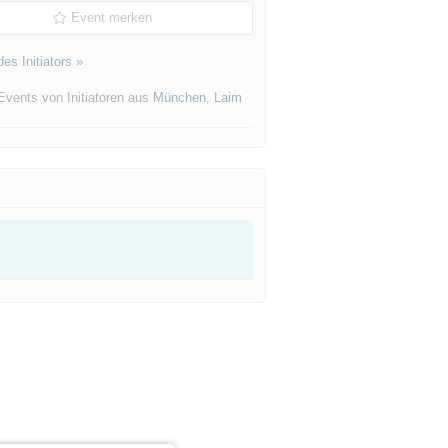
Event merken
es Initiators »
Events von Initiatoren aus
München
,
Laim