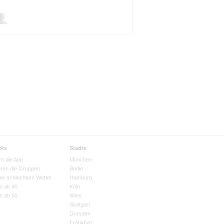
cks
Städte
rt die App
München
eren die Gruppen
Berlin
bei schlechtem Wetter
Hamburg
e ab 40
Köln
e ab 50
Wien
Stuttgart
Dresden
Frankfurt