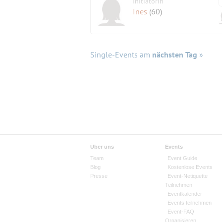
Initiatorin
Ines
(60)
Single-Events am
nächsten Tag
»
Über uns
Events
Team
Event Guide
Blog
Kostenlose Events
Presse
Event-Netiquette
Teilnehmen
Eventkalender
Events teilnehmen
Event-FAQ
Organisieren