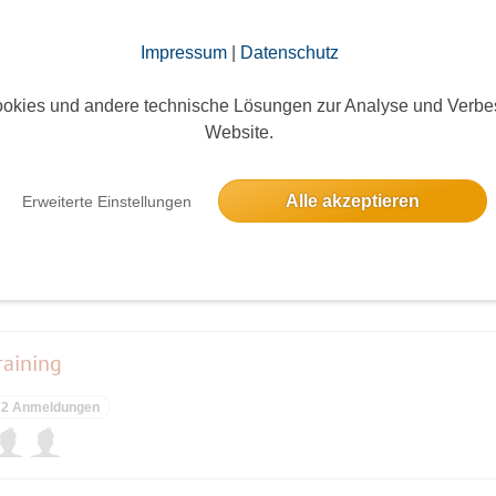
elben Tag
Impressum
|
Datenschutz
okies und andere technische Lösungen zur Analyse und Verbe
ieses Event hatte keine Anmeldungen
Website.
Alle akzeptieren
Erweiterte Einstellungen
ieses Event hatte keine Anmeldungen
raining
2 Anmeldungen