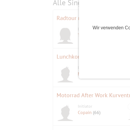
Alle Single-Events am
s
Radtour nach Groß Schauen
Wir verwenden Co
Initiatorin
D
Tine123
(64)
Lunchkonzert
Initiator
D
Maratiri
(78)
Motorrad After Work Kurvent
Initiator
Copain
(66)