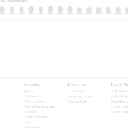
14 Anmeldungen
Hilfreiches
Erfahrungen
Tipps & Tri
Kosten
Erfahrungen
So funktionie
Hilfebereich
Liebesgeschichten
So funktioni
Hilfe zu Events
Eventberichte
Date-Ideen 
Funkenflug Netiquette
Partnersuch
Gruppen
Partnersuch
Freunde einladen
Blog
Liebeskram