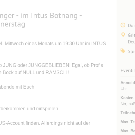
änger - im Intus Botnang -
nerstag
Don
Gri
Deu
d 4. Mittwoch eines Monats um 19:30 Uhr im INTUS
Spi
l ob JUNG oder JUNGGEBLIEBEN! Egal, ob Profis
Eventi
 alle Bock auf NULL und RAMSCH !
Anmeld
abende mit Euch!
Uhr
Kosten
Nix, auß
vorbeikommen und mitspielen.
Teilneh
Max. Te
-Account finden. Allerdings nicht auf der
Max. Be