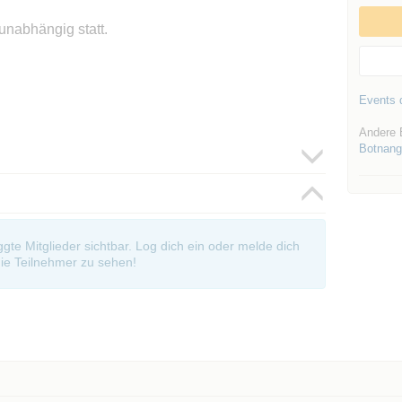
unabhängig statt.
Events d
Andere 
Botnang
oggte Mitglieder sichtbar. Log dich ein oder melde dich
ie Teilnehmer zu sehen!