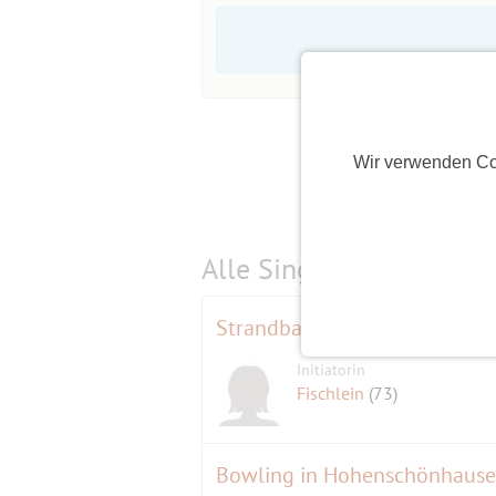
Wir verwenden Co
Alle Single-Events am
s
Strandbar Teltow "Kleine Frei
Initiatorin
Fischlein
(73)
Bowling in Hohenschönhaus