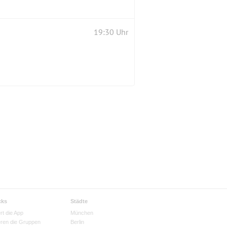
19:30 Uhr
cks
Städte
rt die App
München
eren die Gruppen
Berlin