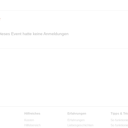
e
ieses Event hatte keine Anmeldungen
Hilfreiches
Erfahrungen
Tipps & Tri
Kosten
Erfahrungen
So funktionie
Hilfebereich
Liebesgeschichten
So funktioni