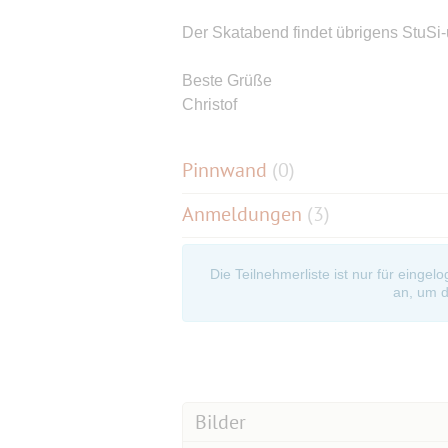
Der Skatabend findet übrigens StuSi-
Beste Grüße
Christof
Pinnwand
(
0
)
Anmeldungen
(3)
Die Teilnehmerliste ist nur für eingel
an, um d
Bilder