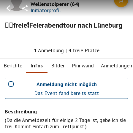
Wellenstolperer
(
64
)
Initiatorprofil
🚴‍♂️freie❗️Feierabendtour nach Lüneburg
1
Anmeldung
|
4
freie Plätze
Berichte
Infos
Bilder
Pinnwand
Anmeldungen
Anmeldung nicht möglich
Das Event fand bereits statt
Beschreibung
(Da die Anmeldezeit für einige 2 Tage ist, gebe ich sie
frei. Kommt einfach zum Treffpunkt.)