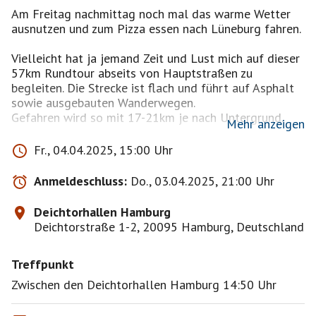
Am Freitag nachmittag noch mal das warme Wetter
ausnutzen und zum Pizza essen nach Lüneburg fahren.
Vielleicht hat ja jemand Zeit und Lust mich auf dieser
57km Rundtour abseits von Hauptstraßen zu
begleiten. Die Strecke ist flach und führt auf Asphalt
sowie ausgebauten Wanderwegen.
Gefahren wird so mit 17-21km je nach Untergrund.
Mehr anzeigen
Ich fahre von den Deichtorhallen, entlang der
Fr., 04.04.2025, 15:00 Uhr
Norderelbe, durch die Kichwerder Wiesen zur
Zollenspieker Fähre und setze von dort aus über.
Anmeldeschluss:
Do., 03.04.2025, 21:00 Uhr
Weiter geht es danach entlang der Ilmenau bis
Lüneburg.
Deichtorhallen Hamburg
Bis 18:30Uhr ist dann wohl die Pizzaria Piccanti
Deichtorstraße 1-2, 20095 Hamburg, Deutschland
erreicht.
Zurück geht es 20:30 Uhr mit der Bahn. (Fr. 1Std.)
Treffpunkt
Wir werden ca. alle 14km eine kleinere Pausen
Zwischen den Deichtorhallen Hamburg 14:50 Uhr
einlegen, bring euch also etwas zu trinken und essen
mit.