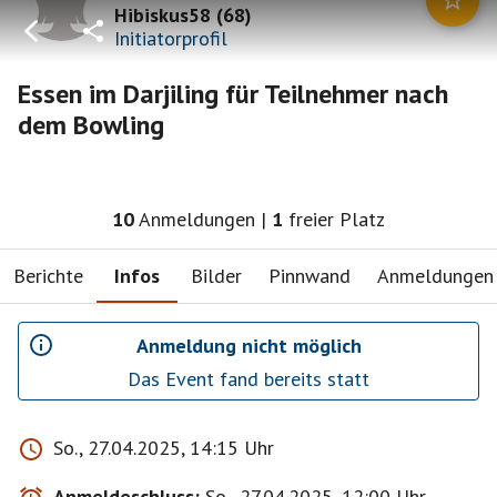
Hibiskus58
(
68
)
Initiatorprofil
Essen im Darjiling für Teilnehmer nach
dem Bowling
10
Anmeldungen
|
1
freier Platz
Berichte
Infos
Bilder
Pinnwand
Anmeldungen
Anmeldung nicht möglich
Das Event fand bereits statt
So., 27.04.2025, 14:15 Uhr
Anmeldeschluss:
So., 27.04.2025, 12:00 Uhr