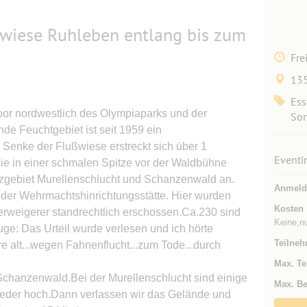
wiese Ruhleben entlang bis zum
Fre
135
Ess
oor nordwestlich des Olympiaparks und der
Son
e Feuchtgebiet ist seit 1959 ein
 Senke der Flußwiese erstreckt sich über 1
Eventi
ie in einer schmalen Spitze vor der Waldbühne
utzgebiet Murellenschlucht und Schanzenwald an.
Anmeld
 der Wehrmachtshinrichtungsstätte. Hier wurden
Kosten
rweigerer standrechtlich erschossen.Ca.230 sind
Keine,nu
euge: Das Urteil wurde verlesen und ich hörte
Teilneh
re alt...wegen Fahnenflucht...zum Tode...durch
Max. Te
Schanzenwald.Bei der Murellenschlucht sind einige
Max. Be
ieder hoch.Dann verlassen wir das Gelände und