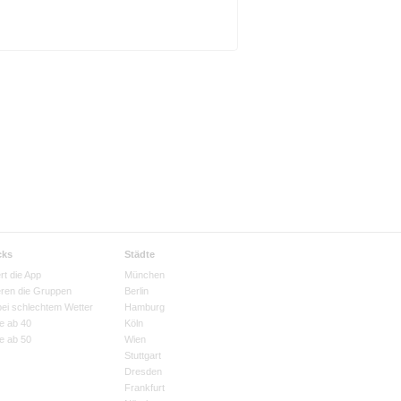
cks
Städte
rt die App
München
eren die Gruppen
Berlin
bei schlechtem Wetter
Hamburg
e ab 40
Köln
e ab 50
Wien
Stuttgart
Dresden
Frankfurt