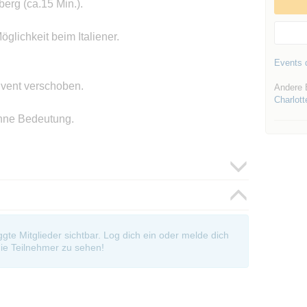
rg (ca.15 Min.).
öglichkeit beim Italiener.
Events d
Event verschoben.
Andere 
Charlott
ohne Bedeutung.
oggte Mitglieder sichtbar. Log dich ein oder melde dich
ie Teilnehmer zu sehen!