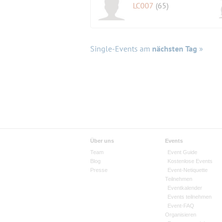
LC007
(65)
Single-Events am
nächsten Tag
»
Über uns
Events
Team
Event Guide
Blog
Kostenlose Events
Presse
Event-Netiquette
Teilnehmen
Eventkalender
Events teilnehmen
Event-FAQ
Organisieren