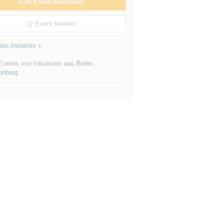
Zum Event anmelden
Event merken
es Initiators »
Events von Initiatoren aus
Berlin
,
enburg