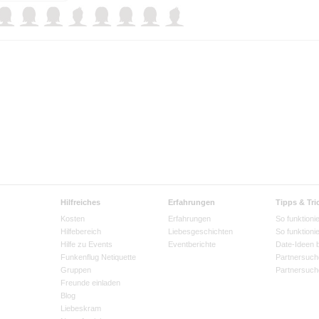
Hilfreiches
Erfahrungen
Tipps & Tri
Kosten
Erfahrungen
So funktionie
Hilfebereich
Liebesgeschichten
So funktioni
Hilfe zu Events
Eventberichte
Date-Ideen 
Funkenflug Netiquette
Partnersuch
Gruppen
Partnersuch
Freunde einladen
Blog
Liebeskram