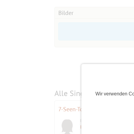
Bilder
Alle Single-Events am
s
Wir verwenden Co
7-Seen-Tour ab Wannsee (H1)
Initiatorin
Ines
(60)