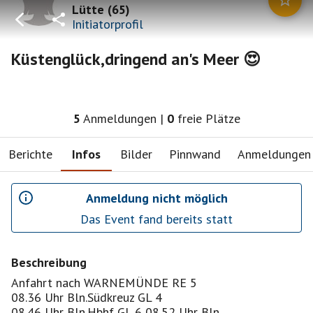
Lütte
(
65
)
Initiatorprofil
Küstenglück,dringend an's Meer 😍
5
Anmeldungen
|
0
freie Plätze
Berichte
Infos
Bilder
Pinnwand
Anmeldungen
Anmeldung nicht möglich
Das Event fand bereits statt
Beschreibung
Anfahrt nach WARNEMÜNDE RE 5
08.36 Uhr Bln.Südkreuz GL 4
08.46 Uhr Bln.Hbhf GL 6 08.52 Uhr Bln.