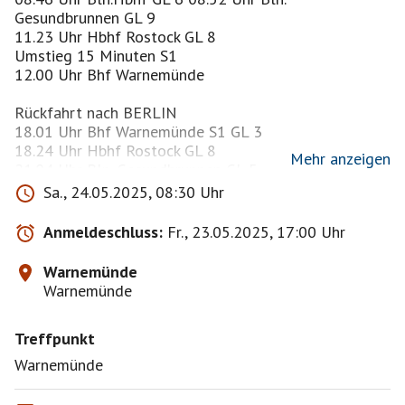
Gesundbrunnen GL 9
11.23 Uhr Hbhf Rostock GL 8
Umstieg 15 Minuten S1
12.00 Uhr Bhf Warnemünde
Rückfahrt nach BERLIN
18.01 Uhr Bhf Warnemünde S1 GL 3
18.24 Uhr Hbhf Rostock GL 8
Mehr anzeigen
21.04 Uhr Bln. Gesundbrunnen GL 5
21.10 Uhr Bln.Hbhf GL 4
Sa., 24.05.2025, 08:30 Uhr
21.21 Uhr Bln. Südkreuz GL 5
Anmeldeschluss:
Fr., 23.05.2025, 17:00 Uhr
Warnemünde, etwas GOSCH 🦐, bummeln am Alten
Strom, zum Strand, chillen bei Schusters Strandbar 🍹
Warnemünde
oder im Neptun, Panoramacafe 😉
Warnemünde
Die Anmeldung der Reihenfolge ist ohne Bedeutung.
Treffpunkt
Wir hoffen, daß der Himmelswächter gut gelaunt ist
und uns ☀️ sendet!
Warnemünde
Bis zum Eventbeginn wünsche ich wie immer eine gute
Zeit und bleibt gesund,