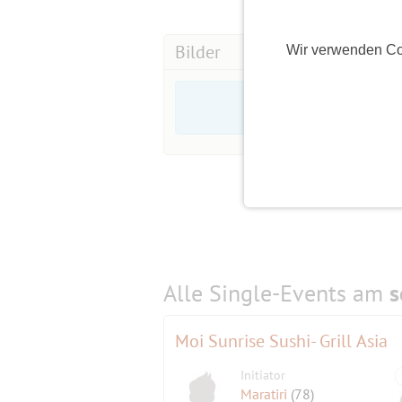
-Es kommen evtl Teilnehmer von eine
Bilder
Wir verwenden Co
-----------------------------------------------------
Treffpunkt:11:20!!!: Mechanische Aren
Fr..02.Mai.25
11:45 – 13:00 Uhr Dauer von 11:45 – 
Alle Single-Events am
s
Moi Sunrise Sushi- Grill Asia
Initiator
Maratiri
(78)