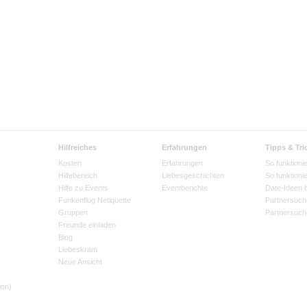
Hilfreiches
Erfahrungen
Tipps & Tri
Kosten
Erfahrungen
So funktionie
Hilfebereich
Liebesgeschichten
So funktioni
Hilfe zu Events
Eventberichte
Date-Ideen 
Funkenflug Netiquette
Partnersuch
Gruppen
Partnersuch
Freunde einladen
Blog
Liebeskram
Neue Ansicht
ion)