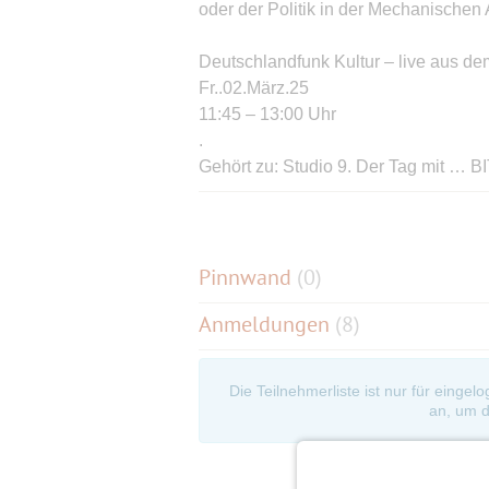
oder der Politik in der Mechanische
Deutschlandfunk Kultur – live aus 
Fr..02.März.25
11:45 – 13:00 Uhr
.
Gehört zu: Studio 9. Der Tag mit
Moderator ist immer Korbinian Frenzel,
Nachrichtenredaktion des Deutschlan
Pinnwand
(
0
)
-----------------------------------------------------
Anmeldungen
(8)
ES IST ANGERATEN FRÜHER ZU KOMM
außerhalb Sitze aufgestellt--Ich ka
zusammensitzen zu ermöglichen , da 
Die Teilnehmerliste ist nur für eingel
bekam und weil wegen beliebigem Er
an, um d
verkomplizierte...
Bitte versucht bei Eurer Ankunft unt
zusammenkommen-dies ist ja nicht nur