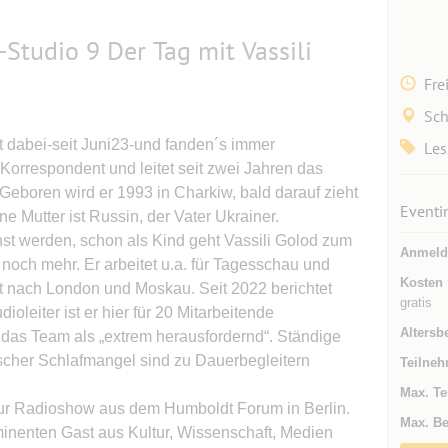
Studio 9 Der Tag mit Vassili
Fre
Sch
t dabei-seit Juni23-und fanden´s immer
Les
e-Korrespondent und leitet seit zwei Jahren das
Geboren wird er 1993 in Charkiw, bald darauf zieht
Eventi
e Mutter ist Russin, der Vater Ukrainer.
chst werden, schon als Kind geht Vassili Golod zum
Anmeld
noch mehr. Er arbeitet u.a. für Tagesschau und
Kosten
 nach London und Moskau. Seit 2022 berichtet
gratis
ioleiter ist er hier für 20 Mitarbeitende
Altersb
ür das Team als „extrem herausfordernd“. Ständige
cher Schlafmangel sind zu Dauerbegleitern
Teilneh
Max. Te
 zur Radioshow aus dem Humboldt Forum in Berlin.
Max. Be
minenten Gast aus Kultur, Wissenschaft, Medien