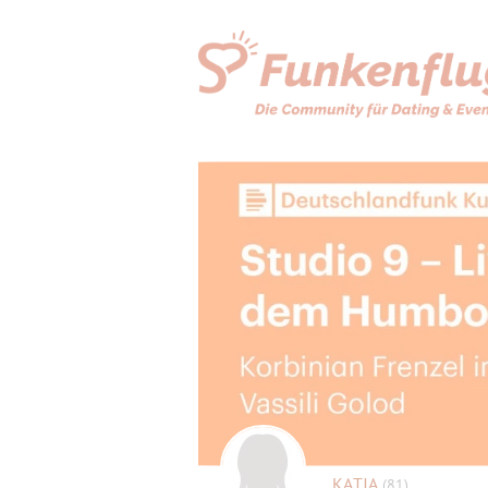
KATJA
(81)