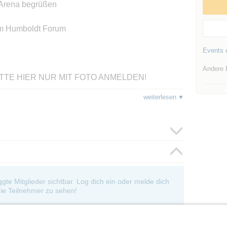
n Arena begrüßen
dem Humboldt Forum
Events d
Andere 
 … BITTE HIER NUR MIT FOTO ANMELDEN!
weiterlesen
Journalist. Er arbeitet für die
dradios-Foto ganz unten!
-----------------------------------------------------------------
EN! spätestens 11:20 z.B..,zur Not werden
nn keine Reservierungsversuche unternehmen , um
ich bereits Probleme mit den anderen Besuchern
oggte Mitglieder sichtbar. Log dich ein oder melde dich
scheinen einzelner Besis sich die Sache
ie Teilnehmer zu sehen!
ereinander Kontakt aufzunehmen, damit wir
 eine Art "Veranstaltungsempfehlung".....