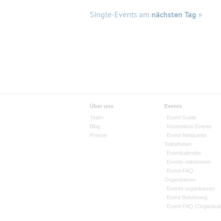
Single-Events am
nächsten Tag
»
Über uns
Events
Team
Event Guide
Blog
Kostenlose Events
Presse
Event-Netiquette
Teilnehmen
Eventkalender
Events teilnehmen
Event-FAQ
Organisieren
Events organisieren
Event Belohnung
Event-FAQ (Organisat