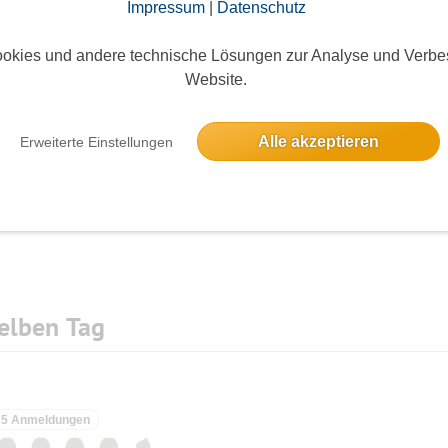
Impressum
|
Datenschutz
r anderen Freizeitgruppe
okies und andere technische Lösungen zur Analyse und Verbe
---------------------
Website.
a im Foyer -
Die Bildergalerien sind nur für eingeloggte Mitglieder sichtbar.
Alle akzeptieren
Erweiterte Einstellungen
13:00 Uhr!!!
elben Tag
5 Anmeldungen