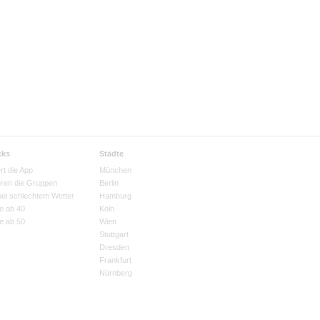
cks
Städte
rt die App
München
eren die Gruppen
Berlin
bei schlechtem Wetter
Hamburg
e ab 40
Köln
e ab 50
Wien
Stuttgart
Dresden
Frankfurt
Nürnberg