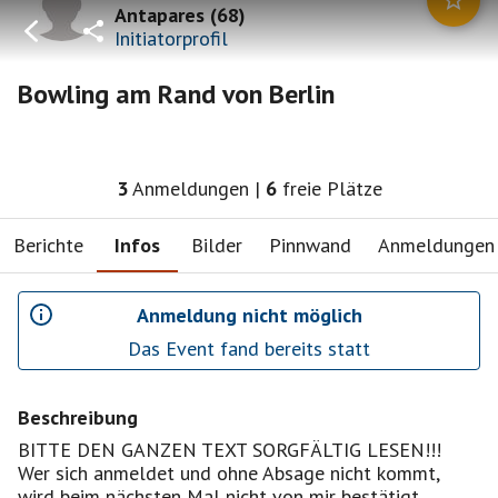
Antapares
(
68
)
Initiatorprofil
Bowling am Rand von Berlin
3
Anmeldungen
|
6
freie Plätze
Berichte
Infos
Bilder
Pinnwand
Anmeldungen
Anmeldung nicht möglich
Das Event fand bereits statt
Beschreibung
BITTE DEN GANZEN TEXT SORGFÄLTIG LESEN!!!
Wer sich anmeldet und ohne Absage nicht kommt,
wird beim nächsten Mal nicht von mir bestätigt.