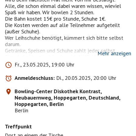
Alle, die schon einmal dabei waren wissen, wieviel
Spaß wir haben. Wir bowlen 2 Stunden.
Die Bahn kostet 15€ pro Stunde, Schuhe 1€.
Die Kosten werden auf alle Teilnehmer aufgeteilt
(außer Schuhe).
Wer Leihschuhe benötigt, kümmert sich bitte selbst
darum.
Getränke, Speisen und Schuhe zahlt jeder selbst.
Mehr anzeigen
Bitte habt Verständnis, dass ich NUR ANGEMELDETE
UND BESTÄTIGTE Interessenten am Abend zulasse !!!
Fr., 23.05.2025, 19:00 Uhr
Seid bitte etwa 15 MINUTEN VORHER da; wir
beginnen pünktlich 19 Uhr!
Anmeldeschluss:
Di., 20.05.2025, 20:00 Uhr
Aufgrund des undisziplinierten und respektlosen
Verhaltens einiger Mitglieder, die sich nicht an die
Bowling-Center Diskothek Kontrast,
Regeln halten, werden alle, die nicht oder zu spät
Neubauernweg, Hoppegarten, Deutschland,
absagen, für mindestens den Folgetermin gesperrt.
Hoppegarten, Berlin
Die Aufteilung auf die Bahnen erfolgt noch am
Berlin
Restaurant-Tisch und wird BITTE NICHT
EIGENMÄCHTIG an der Bahn selbst noch GEÄNDERT!
Treffpunkt
Begleitpersonen auf Anfrage.
Wer noch Fragen hat, kontaktiert mich über das Profil
Dort an einem der Tische