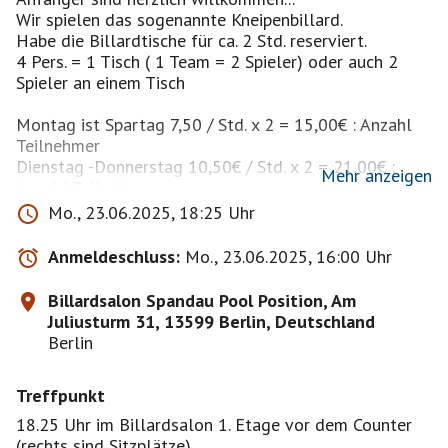
Wir spielen das sogenannte Kneipenbillard.
Habe die Billardtische für ca. 2 Std. reserviert.
4 Pers. = 1 Tisch ( 1 Team = 2 Spieler) oder auch 2
Spieler an einem Tisch
Montag ist Spartag 7,50 / Std. x 2 = 15,00€ : Anzahl
Teilnehmer
Dienstag -Donnerstag 10,50€ / Std. x 2 = 21,00€ :
Mehr anzeigen
Anzahl Teilnehmer
Mo., 23.06.2025, 18:25 Uhr
Anfahrt mit öffentlichen Verkehrsmitteln:
U-Bahn: U7-Station Zitadelle Spandau (ca. 4 min
Anmeldeschluss:
Mo., 23.06.2025, 16:00 Uhr
Gehentfernung oder eine Bus-Station mit dem Bus
Linie X33, bis Haltestelle Motorradwerk. Der Bus hält
Billardsalon Spandau Pool Position, Am
direkt vor unserer Tür!)
Juliusturm 31, 13599 Berlin, Deutschland
Berlin
Anfahrt mit dem PKW : Direkt vor unserer Tür
verfügen wir über 25 hauseigene Kundenparkplätze.
Treffpunkt
Wichtig ! Nicht hinter der Schranke parken !!!
18.25 Uhr im Billardsalon 1. Etage vor dem Counter
(rechts sind Sitzplätze)