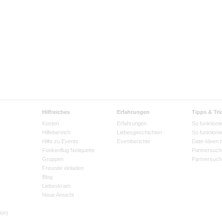
Hilfreiches
Erfahrungen
Tipps & Tri
Kosten
Erfahrungen
So funktionie
Hilfebereich
Liebesgeschichten
So funktioni
Hilfe zu Events
Eventberichte
Date-Ideen 
Funkenflug Netiquette
Partnersuch
Gruppen
Partnersuch
Freunde einladen
Blog
Liebeskram
Neue Ansicht
ion)