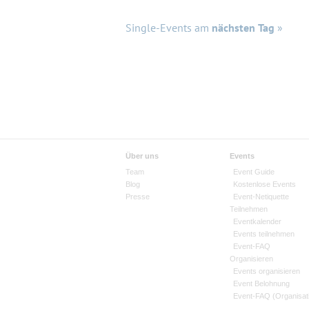
Single-Events am
nächsten Tag
»
Über uns
Events
Team
Event Guide
Blog
Kostenlose Events
Presse
Event-Netiquette
Teilnehmen
Eventkalender
Events teilnehmen
Event-FAQ
Organisieren
Events organisieren
Event Belohnung
Event-FAQ (Organisat