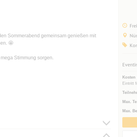
Fre
Nür
n, den Sommerabend gemeinsam genießen mit
en. 🤩
Kon
ür mega Stimmung sorgen.
Eventi
Kosten
Eintritt f
Teilneh
Max. Te
Max. Be