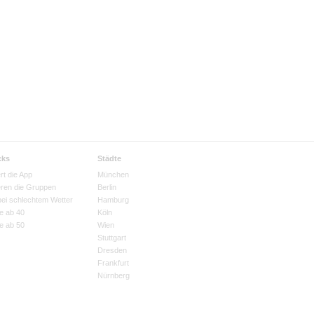
cks
Städte
rt die App
München
eren die Gruppen
Berlin
bei schlechtem Wetter
Hamburg
e ab 40
Köln
e ab 50
Wien
Stuttgart
Dresden
Frankfurt
Nürnberg