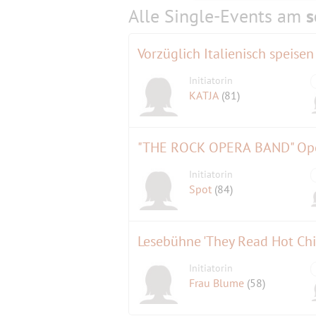
Alle Single-Events am
s
Vorzüglich Italienisch spe
Initiatorin
KATJA
(81)
"THE ROCK OPERA BAND" Oper
Initiatorin
Spot
(84)
Lesebühne 'They Read Hot Chil
Initiatorin
Frau Blume
(58)