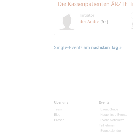
Die Kassenpatienten ÄRZTE T
Initiator
der André
(65)
Single-Events am
nächsten Tag
»
Über uns
Events
Team
Event Guide
Blog
Kostenlose Events
Presse
Event-Netiquette
Teilnehmen
Eventkalender