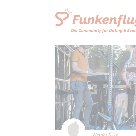
Werner S
(78)