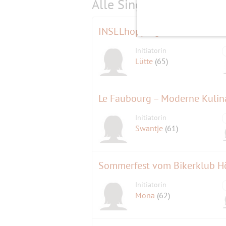
Alle Single-Events am
s
INSELhopping 👑 zur Pfauenin
Initiatorin
Lütte
(65)
Le Faubourg – Moderne Kulina
Initiatorin
Swantje
(61)
Sommerfest vom Bikerklub 
Initiatorin
Mona
(62)