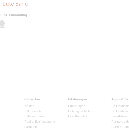
ribute Band
Eine Anmeldung
Hilfreiches
Erfahrungen
Tipps & Tri
Kosten
Erfahrungen
So funktionie
Hilfebereich
Liebesgeschichten
So funktioni
Hilfe zu Events
Eventberichte
Date-Ideen 
Funkenflug Netiquette
Partnersuch
Gruppen
Partnersuch