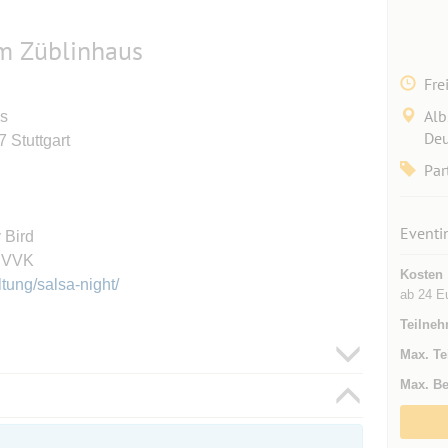
im Züblinhaus
Fre
Alb
us
Deu
 Stuttgart
Par
Eventi
 Bird
- VVK
Kosten
tung/salsa-night/
ab 24 Eu
Teilneh
Max. Te
Max. Be