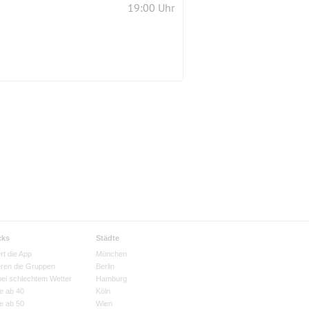
19:00 Uhr
cks
Städte
rt die App
München
eren die Gruppen
Berlin
bei schlechtem Wetter
Hamburg
e ab 40
Köln
e ab 50
Wien