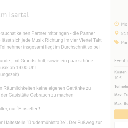
um Isartal
Mon
81
auchst keinen Partner mitbringen - die Partner
lässt sich jede Musik Richtung im vier Viertel Takt
Par
Teilnehmer insgesamt liegt im Durchschnitt so bei
!
Eventi
unde , mit Grundschritt, sowie ein paar schöne
Musik ab 19:00 Uhr
Kosten
bungszeit)
10 €
Teilneh
en Räumlichkeiten keine eigenen Getränke zu
der Gaststätte Gebrauch zu machen.
Max. Te
Max. Be
er, nur ´Einsteller`!
der Haltestelle "Brudermühlstraße". Der Fußweg zur