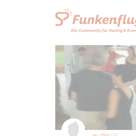
au_chris
(73)