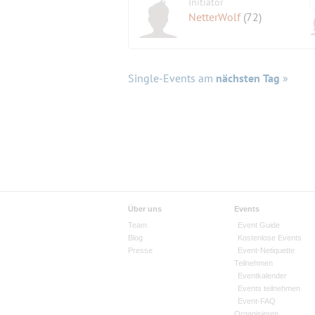
Initiator
NetterWolf
(72)
Single-Events am
nächsten Tag
»
Über uns
Events
Team
Event Guide
Blog
Kostenlose Events
Presse
Event-Netiquette
Teilnehmen
Eventkalender
Events teilnehmen
Event-FAQ
Organisieren