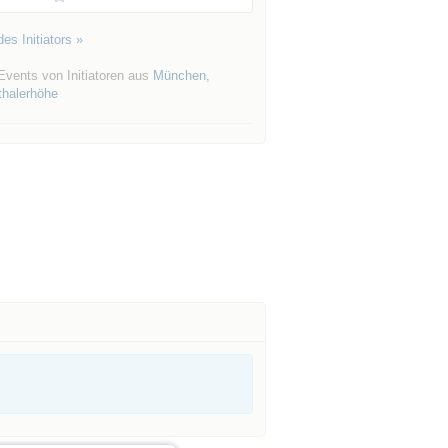
es Initiators »
Events von Initiatoren aus
München
,
halerhöhe