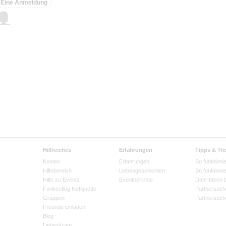
Eine Anmeldung
Hilfreiches
Erfahrungen
Tipps & Tri
Kosten
Erfahrungen
So funktionie
Hilfebereich
Liebesgeschichten
So funktioni
Hilfe zu Events
Eventberichte
Date-Ideen 
Funkenflug Netiquette
Partnersuch
Gruppen
Partnersuch
Freunde einladen
Blog
Liebeskram