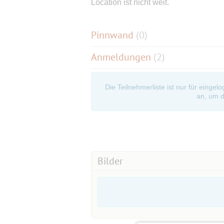
Location ist nicht weit.
Pinnwand
(
0
)
Anmeldungen
(2)
Die Teilnehmerliste ist nur für eingel
an, um d
Bilder