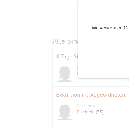
Wir verwenden Co
Alle Single-Events am
s
8 Tage Sternfahrt Stralsund u
Initiatorin
Gisela
(68)
Exkursion ins Abgeordnetenh
Initiatorin
Fischlein
(73)