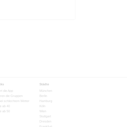
cks
Städte
rt die App
München
eren die Gruppen
Berlin
bei schlechtem Wetter
Hamburg
e ab 40
Köln
e ab 50
Wien
Stuttgart
Dresden
Frankfurt