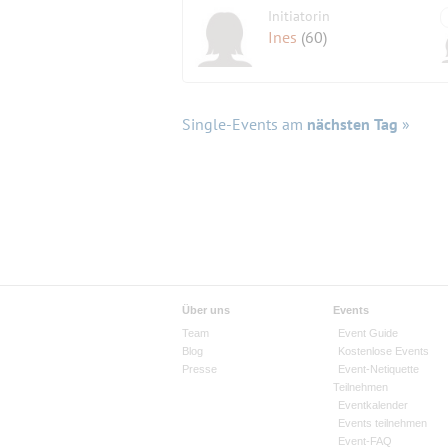
Initiatorin
Ines
(60)
Single-Events am
nächsten Tag
»
Über uns
Events
Team
Event Guide
Blog
Kostenlose Events
Presse
Event-Netiquette
Teilnehmen
Eventkalender
Events teilnehmen
Event-FAQ