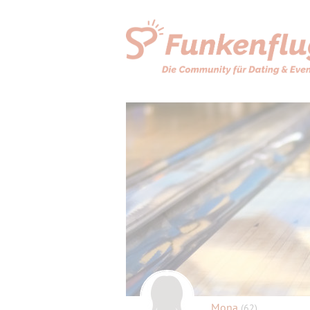
Mona
(62)