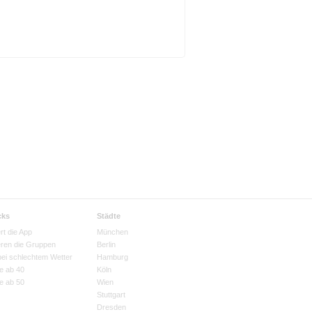
cks
Städte
rt die App
München
eren die Gruppen
Berlin
bei schlechtem Wetter
Hamburg
e ab 40
Köln
e ab 50
Wien
Stuttgart
Dresden