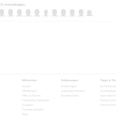
11 Anmeldungen
Hilfreiches
Erfahrungen
Tipps & Tri
Kosten
Erfahrungen
So funktionie
Hilfebereich
Liebesgeschichten
So funktioni
Hilfe zu Events
Eventberichte
Date-Ideen 
Funkenflug Netiquette
Partnersuch
Gruppen
Partnersuch
Freunde einladen
Blog