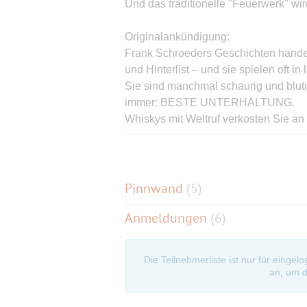
Und das traditionelle "Feuerwerk" wi
Originalankündigung:
Frank Schroeders Geschichten hande
und Hinterlist – und sie spielen oft 
Sie sind manchmal schaurig und blut
immer: BESTE UNTERHALTUNG.
Whiskys mit Weltruf verkosten Sie 
Viele Geheimnisse rund um den Whis
sich überraschen!
Ganz nah am Puls der Hauptstadt und
Schiff zu sein ist immer etwas Auße
Pinnwand
(
5
)
ausgesuchte Weine oder Whisky zu 
Anmeldungen
(6)
Vier Whisk(e)y, Dreigang-Menü, szen
Dauer: ca. 3 Stunden
Die Teilnehmerliste ist nur für eingel
an, um d