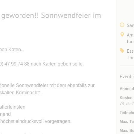
rei geworden!! Sonnwendfeier im
Sam
Am 
Jun
ben Katen.
Ess
The
30) 47 99 74 88 noch Karten geben solle.
Eventi
tionelle Sonnwendfeier mit dem ebenfalls zur
Anmeld
kalten Kriminacht“ .
Kosten
74, ab 
llerfeinsten,
Teilneh
nnend
 höchst eindrucksvoll vorgetragen.
Max. Te
Max. Be