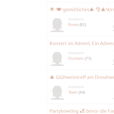
🌟 🍽 gemütliches🎄 🎅🎄Vor
Initiatorin
Roma
(82)
Konzert im Advent. Ein Advent
Initiatorin
Fischlein
(73)
🎄 Glühweintreff am Dresdner
Initiatorin
Team
(44)
Partybowling 🎳 bevor die Fa