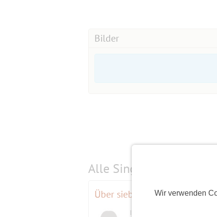
Bilder
Alle Single-Events am
s
Über sieben Brücken musst d
Wir verwenden Co
Initiatorin