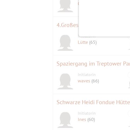
Gisela
(68)
4.Großes Weihnachtssingen 
Initiatorin
Lütte
(65)
Spaziergang im Treptower Pa
Initiatorin
waves
(66)
Schwarze Heidi Fondue Hütt
Initiatorin
Ines
(60)