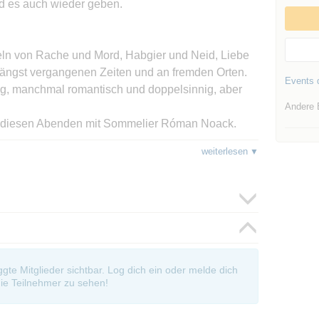
rd es auch wieder geben.
ln von Rache und Mord, Habgier und Neid, Liebe
in längst vergangenen Zeiten und an fremden Orten.
Events d
ig, manchmal romantisch und doppelsinnig, aber
Andere 
an diesen Abenden mit Sommelier Róman Noack.
ky werden an diesem Abend ge-lüftet. Lassen Sie
weiterlesen
 doch lauschig und ruhig gelegen: Auf unserem
rgewöhnliches, hervorragend zu speisen und
genießen, etwas Besonderes.
ische Lesung.
oggte Mitglieder sichtbar. Log dich ein oder melde dich
ie Teilnehmer zu sehen!