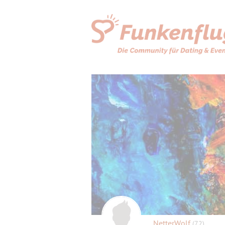
NetterWolf
(72)